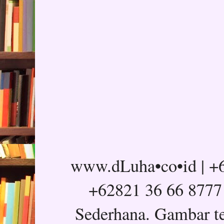
www.dLuha•co•id | +6
+62821 36 66 8777
Sederhana. Gambar t