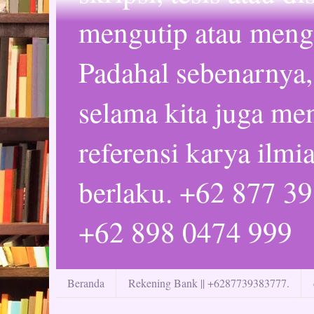
mengutip atau mengc
Padahal sebenarnya,
selama kita juga m
referensi karya ilmi
berlaku. +62 877 3
+62 898 0474 999
Beranda
Rekening Bank || +6287739383777.