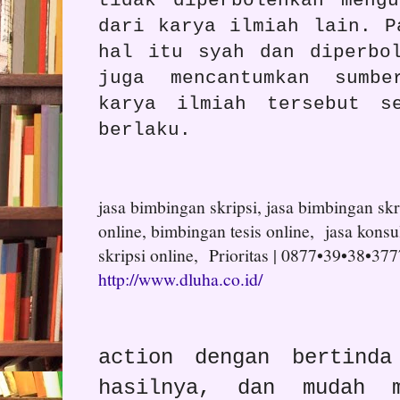
tidak diperbolehkan meng
dari karya ilmiah lain. P
hal itu syah dan diperbo
juga mencantumkan sumbe
karya ilmiah tersebut s
berlaku.
jasa bimbingan skripsi, jasa bimbingan skri
online, bimbingan tesis online, jasa konsul
skripsi online, Prioritas | 0877•39•38•377
http://www.dluha.co.id/
action dengan bertind
hasilnya, dan mudah m