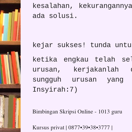
kesalahan, kekuranganny
ada solusi.
kejar sukses! tunda untu
ketika engkau telah se
urusan, kerjakanlah 
sungguh urusan yang
Insyirah:7)
Bimbingan Skripsi Online - 1013 guru
Kursus privat | 0877•39•38•3777 |