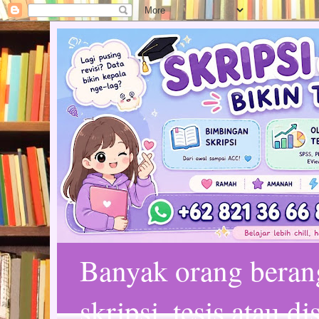
Banyak orang bera
skripsi, tesis atau d