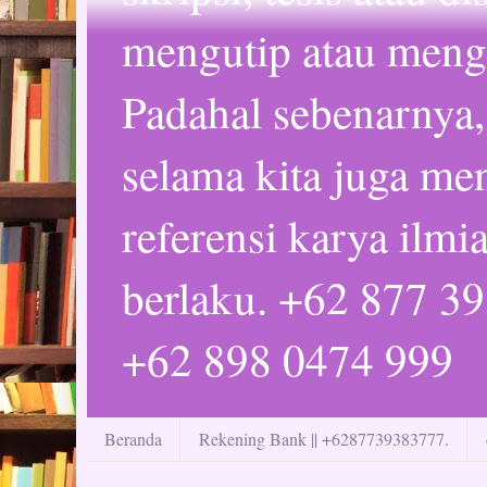
mengutip atau mengc
Padahal sebenarnya,
selama kita juga m
referensi karya ilmi
berlaku. +62 877 3
+62 898 0474 999
Beranda
Rekening Bank || +6287739383777.