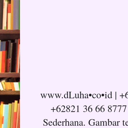
www.dLuha•co•id | +6
+62821 36 66 8777
Sederhana. Gambar t