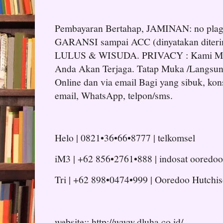
Pembayaran Bertahap, JAMINAN: no plagia
GARANSI sampai ACC (dinyatakan diteri
LULUS & WISUDA. PRIVACY : Kami Men
Anda Akan Terjaga. Tatap Muka /Langsung
Online dan via email Bagi yang sibuk, kons
email, WhatsApp, telpon/sms.
Helo | 0821•36•66•8777 | telkomsel
iM3 | +62 856•2761•888 | indosat ooredoo
Tri | +62 898•0474•999 | Ooredoo Hutchi
website:: http://www.dluha.co.id/