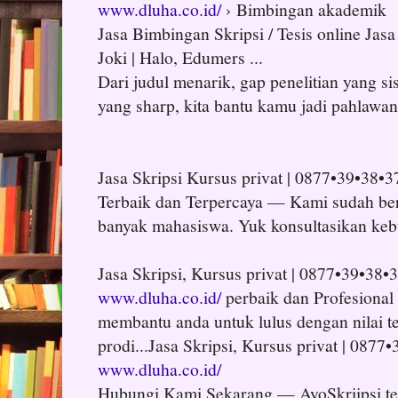
www.dluha.co.id/
› Bimbingan akademik
Jasa Bimbingan Skripsi / Tesis online Jas
Joki | Halo, Edumers ...
Dari judul menarik, gap penelitian yang sis
yang sharp, kita bantu kamu jadi pahlawan 
Jasa Skripsi Kursus privat | 0877•39•38•
Terbaik dan Terpercaya — Kami sudah b
banyak mahasiswa. Yuk konsultasikan keb
Jasa Skripsi, Kursus privat | 0877•39•38•
www.dluha.co.id/
perbaik dan Profesional
membantu anda untuk lulus dengan nilai t
prodi...Jasa Skripsi, Kursus privat | 0877
www.dluha.co.id/
Hubungi Kami Sekarang — AyoSkriipsi t