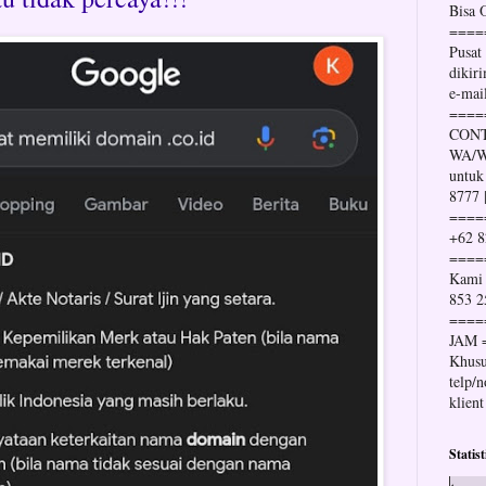
Bisa
====
Pusat
dikir
e-mai
====
CONT
WA/Wh
untuk
8777 
====
+62 8
====
Kami 
853 2
====
JAM 
Khusu
telp/
klient
Statis