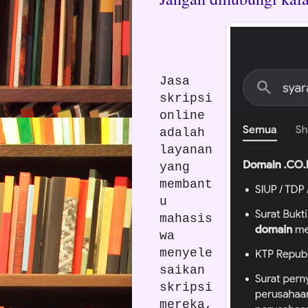
Jasa
skripsi
online
adalah
layanan
yang
membant
u
mahasis
wa
menyele
saikan
skripsi
mereka,