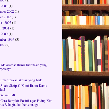
2003
(1)
 2003
(1)
mber 2002
(1)
er 2002
(1)
ari 2002
(1)
ri 2001
(1)
 2000
(1)
mber 1999
(3)
1999
(2)
o.id: Alamat Bisnis Indonesia yang
rpercaya
tu merupakan akhlak yang baik
 Stuck Skripsi? Kami Bantu Kamu
lus!
562761888
 Cara Berpikir Positif agar Hidup Kita
rus Bahagia dan bersemangat!