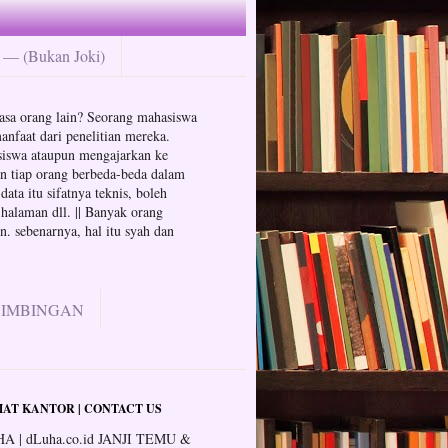
— (Bukan Joki)
n jasa orang lain? Seorang mahasiswa
anfaat dari penelitian mereka.
hasiswa ataupun mengajarkan ke
an tiap orang berbeda-beda dalam
ata itu sifatnya teknis, boleh
 halaman dll. || Banyak orang
. sebenarnya, hal itu syah dan
BIMBINGAN
AT KANTOR | CONTACT US
A | dLuha.co.id JANJI TEMU &