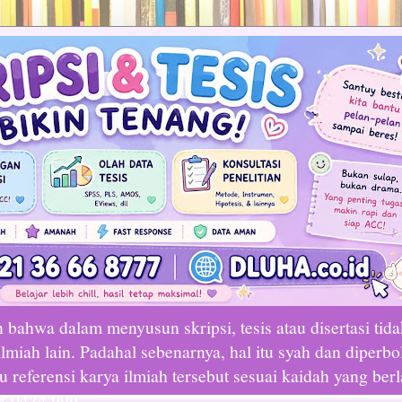
bahwa dalam menyusun skripsi, tesis atau disertasi tid
lmiah lain. Padahal sebenarnya, hal itu syah dan diperbo
referensi karya ilmiah tersebut sesuai kaidah yang ber
8 0474 999