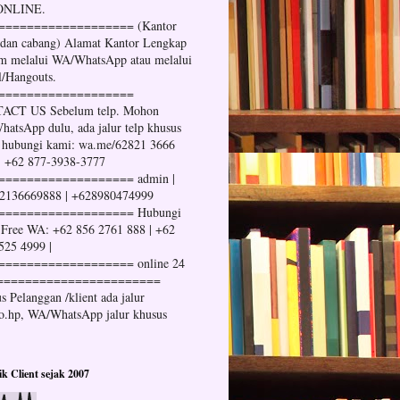
 ONLINE.
=================== (Kantor
 dan cabang) Alamat Kantor Lengkap
im melalui WA/WhatsApp atau melalui
l/Hangouts.
===================
ACT US Sebelum telp. Mohon
atsApp dulu, ada jalur telp khusus
 hubungi kami: wa.me/62821 3666
| +62 877-3938-3777
=================== admin |
2136669888 | +628980474999
=================== Hubungi
Free WA: +62 856 2761 888 | +62
525 4999 |
=================== online 24
=======================
s Pelanggan /klient ada jalur
no.hp, WA/WhatsApp jalur khusus
tik Client sejak 2007