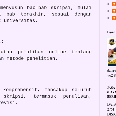
 menyusun bab-bab skripsi, mulai
 bab terakhir, sesuai dengan
t universitas.
Layan
i:
 atau pelatihan online tentang
an metode penelitian.
datare
+62 8
JASA
 komprehensif, mencakup seluruh
(LAY
 skripsi, termasuk penulisan,
BERH
 revisi.
DATA
2761
DISK