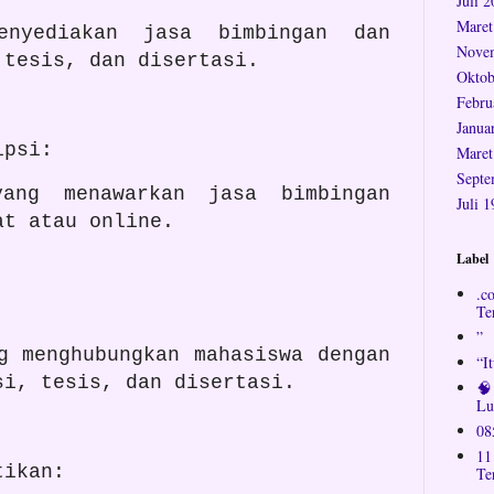
Juli 
Maret
enyediakan jasa bimbingan dan
Nove
 tesis, dan disertasi.
Oktob
Febru
Janua
ipsi:
Maret
Septe
ang menawarkan jasa bimbingan
Juli 
at atau online.
Label
.c
Te
”
g menghubungkan mahasiswa dengan
“I
si, tesis, dan disertasi.
🧠
Lu
08
11
tikan:
Te