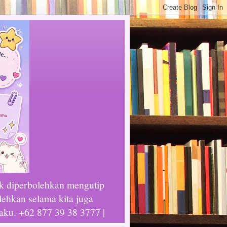
ak diperbolehkan mengutip
lehkan selama kita juga
laku. +62 877 39 38 3777 |