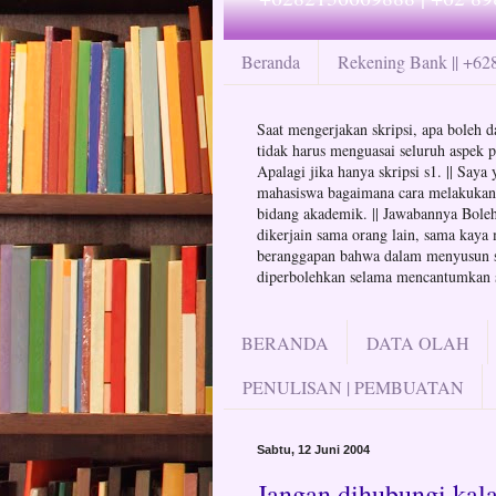
Beranda
Rekening Bank || +6
Saat mengerjakan skripsi, apa boleh da
tidak harus menguasai seluruh aspek p
Apalagi jika hanya skripsi s1. || Say
mahasiswa bagaimana cara melakukan at
bidang akademik. || Jawabannya Boleh 
dikerjain sama orang lain, sama kaya 
beranggapan bahwa dalam menyusun skr
diperbolehkan selama mencantumkan su
BERANDA
DATA OLAH
PENULISAN | PEMBUATAN
Sabtu, 12 Juni 2004
Jangan dihubungi kala