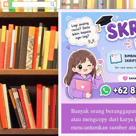
Banyak orang beranggapan 
atau mengcopy dari karya i
mencantumkan sumber atau 
+6282136669888 | +62 89