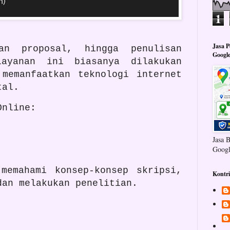
1
Jasa 
an proposal, hingga penulisan
Googl
Layanan ini biasanya dilakukan
 memanfaatkan teknologi internet
ital.
Online:
Jasa 
Googl
 memahami konsep-konsep skripsi,
Kontr
dan melakukan penelitian.