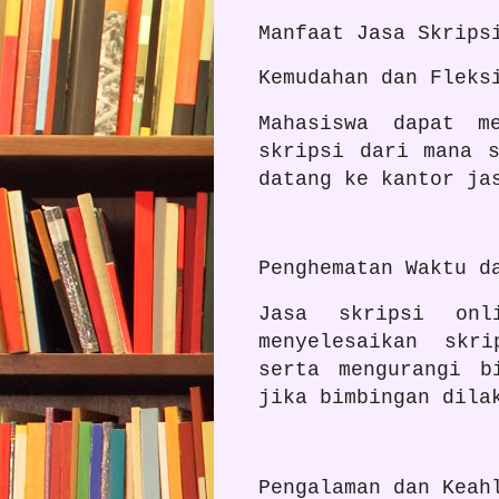
Manfaat Jasa Skrips
Kemudahan dan Fleks
Mahasiswa dapat m
skripsi dari mana 
datang ke kantor j
Penghematan Waktu d
Jasa skripsi onl
menyelesaikan skr
serta mengurangi b
jika bimbingan dila
Pengalaman dan Keah