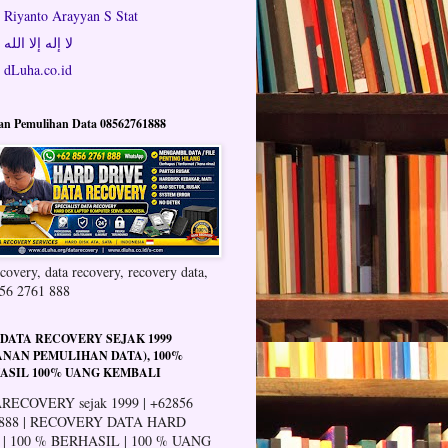
Riyanto Arayyan S Stat
لا إله إلا الله
dLuha.co.id
an Pemulihan Data 08562761888
covery, data recovery, recovery data,
56 2761 888
 DATA RECOVERY SEJAK 1999
ANAN PEMULIHAN DATA), 100%
ASIL 100% UANG KEMBALI
RECOVERY sejak 1999 | +62856
 888 | RECOVERY DATA HARD
 | 100 % BERHASIL | 100 % UANG