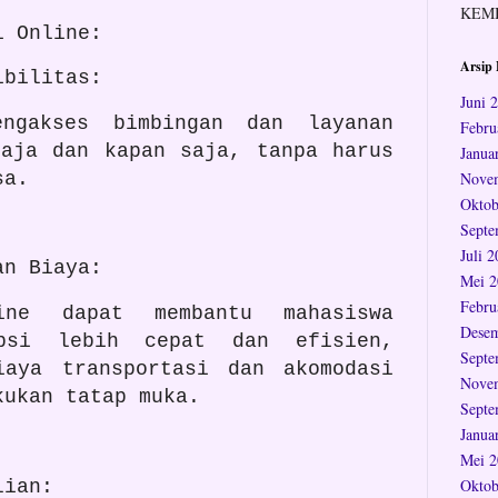
KEM
i Online:
Arsip 
ibilitas:
Juni 
engakses bimbingan dan layanan
Febru
saja dan kapan saja, tanpa harus
Janua
asa.
Nove
Oktob
Septe
Juli 
an Biaya:
Mei 2
Febru
ine dapat membantu mahasiswa
Desem
ipsi lebih cepat dan efisien,
Septe
iaya transportasi dan akomodasi
Nove
kukan tatap muka.
Septe
Janua
Mei 2
Oktob
lian: