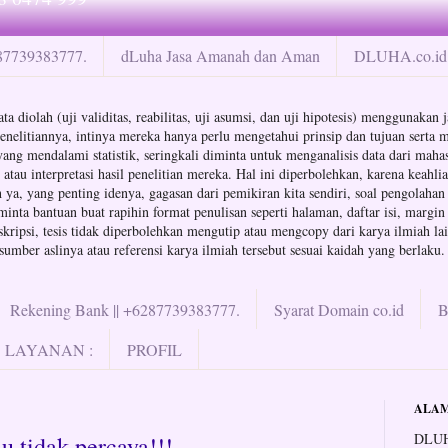
287739383777.
dLuha Jasa Amanah dan Aman
DLUHA.co.id 
ta diolah (uji validitas, reabilitas, uji asumsi, dan uji hipotesis) menggunaka
enelitiannya, intinya mereka hanya perlu mengetahui prinsip dan tujuan serta m
a yang mendalami statistik, seringkali diminta untuk menganalisis data dari ma
au interpretasi hasil penelitian mereka. Hal ini diperbolehkan, karena keahli
ya, yang penting idenya, gagasan dari pemikiran kita sendiri, soal pengolahan d
minta bantuan buat rapihin format penulisan seperti halaman, daftar isi, margin
ipsi, tesis tidak diperbolehkan mengutip atau mengcopy dari karya ilmiah lain
mber aslinya atau referensi karya ilmiah tersebut sesuai kaidah yang berlaku.
Rekening Bank || +6287739383777.
Syarat Domain co.id
LAYANAN :
PROFIL
ALAM
DLUH
u tidak percaya!!!