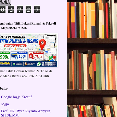
0
2
7
2
7
Pembuatan Titik Lokasi Rumah & Toko di
e Maps 08562761888
Buat Titik Lokasi Rumah & Toko di
e Maps Bisnis +62 856 2761 888
ibutor
Google Jogja Kreatif
Jogjo
Prof. DR. Ryan Riyanto Arryyan,
SH.SE.MM