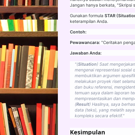
Jangan hanya berkata, "Skripsi 
Gunakan formula
STAR (Situation
keterampilan Anda.
Contoh:
Pewawancara:
"Ceritakan penga
Jawaban Anda:
"(
Situation
) Saat mengerjakan
mengenai representasi sosial 
membuktikan argumen spesifik
melakukan proyek riset selama 
dan buku referensi, mengidenti
temuan saya dalam laporan ter
mempresentasikan dan memper
(
Result
) Hasilnya, saya berh
data (teks), yang melatih saya
kompleks secara efektif."
Kesimpulan