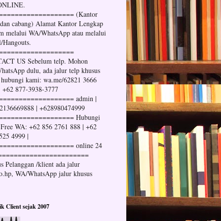
 ONLINE.
=================== (Kantor
 dan cabang) Alamat Kantor Lengkap
im melalui WA/WhatsApp atau melalui
l/Hangouts.
===================
ACT US Sebelum telp. Mohon
atsApp dulu, ada jalur telp khusus
 hubungi kami: wa.me/62821 3666
| +62 877-3938-3777
=================== admin |
2136669888 | +628980474999
=================== Hubungi
Free WA: +62 856 2761 888 | +62
525 4999 |
=================== online 24
=======================
s Pelanggan /klient ada jalur
no.hp, WA/WhatsApp jalur khusus
tik Client sejak 2007