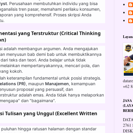
lyst
. Perusahaan membutuhkan individu yang bisa
nganalisis tren pasar, memahami perilaku konsumen,
poran yang komprehensif. Proses skripsi Anda
tu.
mentasi yang Terstruktur (Critical Thinking
Layan
on)
ripsi adalah membangun argumen. Anda mengajukan
udian menyusun bab demi bab untuk membuktikannya
dari teks dan teori. Anda belajar untuk tidak
, melainkan mempertanyakannya, mencari pola, dan
yang kokoh.
lah keterampilan fundamental untuk posisi strategis.
datare
elations (PR)
, maupun
Manajemen
, kemampuan
+62 8
yusun proposal yang persuasif, dan
rstruktur adalah emas. Anda tidak hanya melaporkan
 "mengapa" dan "bagaimana".
JASA
(LAY
BERH
i Tulisan yang Unggul (Excellent Written
DATA
2761
 puluhan hingga ratusan halaman dengan standar
DISK