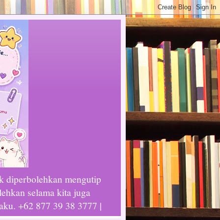
ak diperbolehkan mengutip
lehkan selama kita juga
laku. +62 877 39 38 3777 |