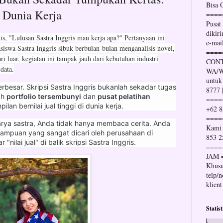
Bisa
i Dunia Kerja
====
Pusat
dikir
tis, "Lulusan Sastra Inggris mau kerja apa?" Pertanyaan ini
e-mai
iswa Sastra Inggris sibuk berbulan-bulan menganalisis novel,
====
ri luar, kegiatan ini tampak jauh dari kebutuhan industri
CONT
data.
WA/Wh
untuk
rbesar. Skripsi Sastra Inggris bukanlah sekadar tugas
8777 
ah
portfolio tersembunyi
dan
pusat pelatihan
====
n bernilai jual tinggi di dunia kerja.
+62 8
====
ya sastra, Anda tidak hanya membaca cerita. Anda
Kami 
ampuan yang sangat dicari oleh perusahaan di
853 2
"nilai jual" di balik skripsi Sastra Inggris.
====
JAM 
Khusu
telp/
klient
Statis