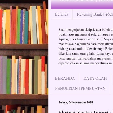
Beranda
Rekening Bank || +6
Saat mengerjakan skripsi, apa boleh da
tidak harus menguasai seluruh aspek p
Apalagi jika hanya skripsi s1. || Say
mahasiswa bagaimana cara melakukan at
bidang akademik. || Jawabannya Boleh 
dikerjain sama orang lain, sama kaya 
beranggapan bahwa dalam menyusun skr
diperbolehkan selama mencantumkan su
BERANDA
DATA OLAH
PENULISAN | PEMBUATAN
Selasa, 04 November 2025
Skripsi Sastra Inggr