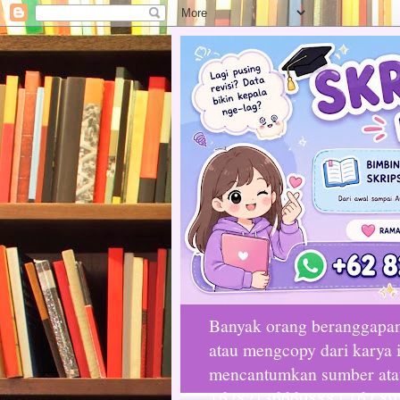
Banyak orang beranggapan 
atau mengcopy dari karya i
mencantumkan sumber atau 
+6282136669888 | +62 89