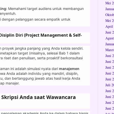
Mei 2
Janua
ting:
Memahami target audiens untuk membangun
enyentuh.
Oktob
si dengan pelanggan secara empatik untuk
Mei 2
April
Juni 
siplin Diri (Project Management & Self-
Agust
Janua
h proyek jangka panjang yang Anda kelola sendiri.
Maret
etapkan target (misalnya, selesai Bab 1 dalam
Juni 
 riset dan penulisan, serta proaktif berkonsultasi
Juni 
Juni 
man ini adalah simulasi nyata dari
manajemen
Juni 
a Anda adalah individu yang mandiri, disiplin,
, dan bertanggung jawab atas hasil kerja Anda
Juni 
iap manajer.
Juli 
Juni 
 Skripsi Anda saat Wawancara
Juni 
Juni 
Juni 
 pengalaman akademis Anda ke dalam bahasa bisnis.