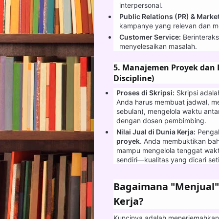
interpersonal.
Public Relations (PR) & Marke
kampanye yang relevan dan m
Customer Service:
Berinterak
menyelesaikan masalah.
5. Manajemen Proyek dan Di
Discipline)
Proses di Skripsi:
Skripsi adala
Anda harus membuat jadwal, men
sebulan), mengelola waktu antara
dengan dosen pembimbing.
Nilai Jual di Dunia Kerja:
Pengala
proyek
. Anda membuktikan bahw
mampu mengelola tenggat waktu
sendiri—kualitas yang dicari set
Bagaimana "Menjual"
Kerja?
Kuncinya adalah menerjemahkan