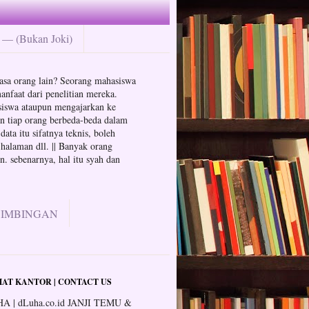
— (Bukan Joki)
n jasa orang lain? Seorang mahasiswa
anfaat dari penelitian mereka.
hasiswa ataupun mengajarkan ke
an tiap orang berbeda-beda dalam
ata itu sifatnya teknis, boleh
 halaman dll. || Banyak orang
. sebenarnya, hal itu syah dan
BIMBINGAN
AT KANTOR | CONTACT US
A | dLuha.co.id JANJI TEMU &