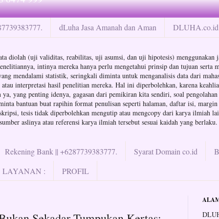
287739383777.
dLuha Jasa Amanah dan Aman
DLUHA.co.id 
ta diolah (uji validitas, reabilitas, uji asumsi, dan uji hipotesis) menggunaka
enelitiannya, intinya mereka hanya perlu mengetahui prinsip dan tujuan serta m
a yang mendalami statistik, seringkali diminta untuk menganalisis data dari ma
au interpretasi hasil penelitian mereka. Hal ini diperbolehkan, karena keahli
ya, yang penting idenya, gagasan dari pemikiran kita sendiri, soal pengolahan d
minta bantuan buat rapihin format penulisan seperti halaman, daftar isi, margin
ipsi, tesis tidak diperbolehkan mengutip atau mengcopy dari karya ilmiah lain
mber aslinya atau referensi karya ilmiah tersebut sesuai kaidah yang berlaku.
Rekening Bank || +6287739383777.
Syarat Domain co.id
LAYANAN :
PROFIL
ALAM
DLUH
is Bukan Sekadar Tumpukan Kertas: