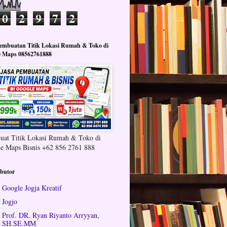
0
2
9
7
2
Pembuatan Titik Lokasi Rumah & Toko di
e Maps 08562761888
Buat Titik Lokasi Rumah & Toko di
e Maps Bisnis +62 856 2761 888
ibutor
Google Jogja Kreatif
Jogjo
Prof. DR. Ryan Riyanto Arryyan,
SH.SE.MM