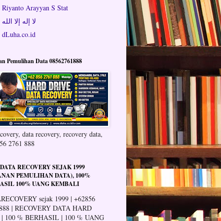
Riyanto Arayyan S Stat
لا إله إلا الله
dLuha.co.id
an Pemulihan Data 08562761888
covery, data recovery, recovery data,
56 2761 888
 DATA RECOVERY SEJAK 1999
ANAN PEMULIHAN DATA), 100%
ASIL 100% UANG KEMBALI
RECOVERY sejak 1999 | +62856
 888 | RECOVERY DATA HARD
 | 100 % BERHASIL | 100 % UANG