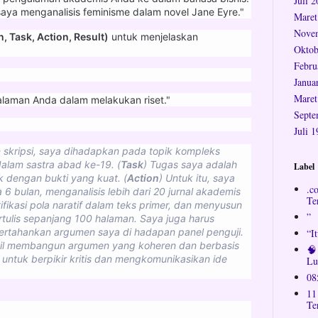
Juli 
saya menganalisis feminisme dalam novel Jane Eyre."
Maret
Nove
, Task, Action, Result)
untuk menjelaskan
Oktob
Febru
Janua
Maret
laman Anda dalam melakukan riset."
Septe
Juli 
 skripsi, saya dihadapkan pada topik kompleks
dalam sastra abad ke-19. (
Task
) Tugas saya adalah
Label
 dengan bukti yang kuat. (
Action
) Untuk itu, saya
.c
6 bulan, menganalisis lebih dari 20 jurnal akademis
Te
fikasi pola naratif dalam teks primer, dan menyusun
”
tulis sepanjang 100 halaman. Saya juga harus
tahankan argumen saya di hadapan panel penguji.
“I
asil membangun argumen yang koheren dan berbasis
🧠
 untuk berpikir kritis dan mengkomunikasikan ide
Lu
08
11
Te