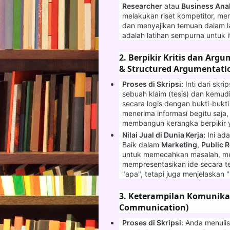
Researcher
atau
Business Ana
melakukan riset kompetitor, me
dan menyajikan temuan dalam la
adalah latihan sempurna untuk i
2. Berpikir Kritis dan Argu
& Structured Argumentati
Proses di Skripsi:
Inti dari sk
sebuah klaim (tesis) dan kem
secara logis dengan bukti-bukti 
menerima informasi begitu saja
membangun kerangka berpikir 
Nilai Jual di Dunia Kerja:
Ini ada
Baik dalam
Marketing
,
Public R
untuk memecahkan masalah, men
mempresentasikan ide secara te
"apa", tetapi juga menjelaskan
3. Keterampilan Komunikas
Communication)
Proses di Skripsi:
Anda menulis