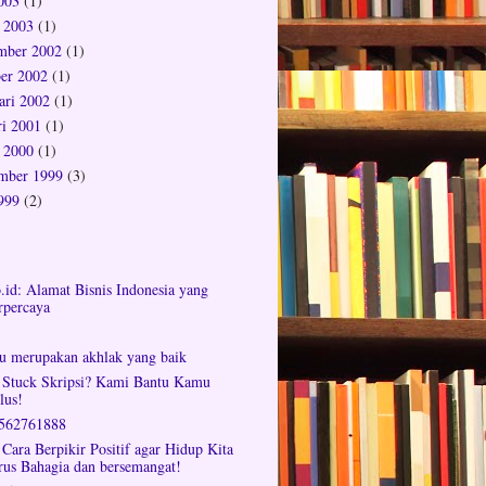
2003
(1)
 2003
(1)
mber 2002
(1)
er 2002
(1)
ari 2002
(1)
ri 2001
(1)
 2000
(1)
mber 1999
(3)
1999
(2)
o.id: Alamat Bisnis Indonesia yang
rpercaya
tu merupakan akhlak yang baik
 Stuck Skripsi? Kami Bantu Kamu
lus!
562761888
 Cara Berpikir Positif agar Hidup Kita
rus Bahagia dan bersemangat!