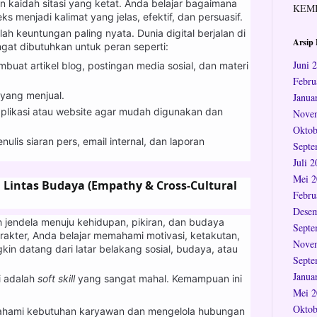
n kaidah sitasi yang ketat. Anda belajar bagaimana
KEM
menjadi kalimat yang jelas, efektif, dan persuasif.
lah keuntungan paling nyata. Dunia digital berjalan di
Arsip 
angat dibutuhkan untuk peran seperti:
Juni 
uat artikel blog, postingan media sosial, dan materi
Febru
 yang menjual.
Janua
plikasi atau website agar mudah digunakan dan
Nove
Oktob
ulis siaran pers, email internal, dan laporan
Septe
Juli 
Mei 2
Lintas Budaya (Empathy & Cross-Cultural
Febru
Desem
 jendela menuju kehidupan, pikiran, dan budaya
Septe
arakter, Anda belajar memahami motivasi, ketakutan,
Nove
n datang dari latar belakang sosial, budaya, atau
Septe
Janua
 adalah
soft skill
yang sangat mahal. Kemampuan ini
Mei 2
Oktob
ami kebutuhan karyawan dan mengelola hubungan