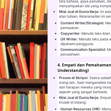
tata bahasa, gaya penulisan, da
menyampaikan ide yang kompleks 
Nilai Jual di Dunia Kerja:
Ini ada
atas tulisan. Keterampilan ini s
Content Writer/Strategist:
Memb
pemasaran.
Copywriter:
Menulis teks iklan
UX Writer:
Menulis teks pada a
dipahami pengguna.
Communication Specialist:
Men
perusahaan.
4. Empati dan Pemahaman 
Understanding)
Proses di Skripsi:
Sastra adalah
orang lain. Saat menganalisis k
dan harapan mereka yang mungki
sejarah yang sangat berbeda.
Nilai Jual di Dunia Kerja:
Empati
krusial di bidang:
Human Resources (HR):
Memah