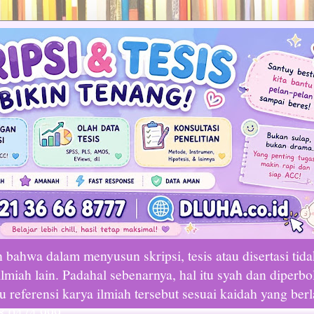
bahwa dalam menyusun skripsi, tesis atau disertasi tid
lmiah lain. Padahal sebenarnya, hal itu syah dan diperbo
referensi karya ilmiah tersebut sesuai kaidah yang ber
8 0474 999