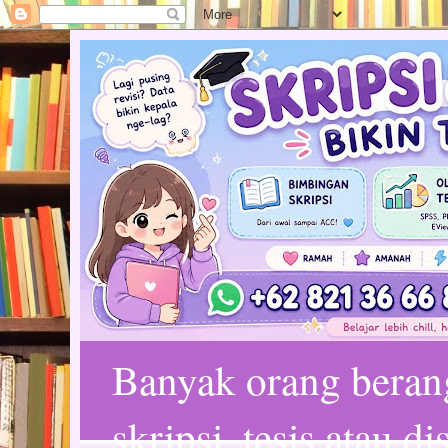
Banyak orang bera
skripsi, tesis atau d