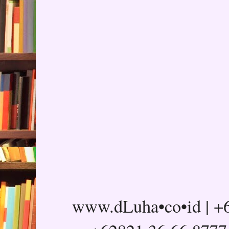
www.dLuha•co•id | +6