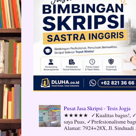
Pusat Jasa Skripsi - Tesis Jogja
★★★★★ ✓Kualitas bagus!, ✓N
saya Puas, ✓Prefesionalisme ba
Alamat: 7924+28X, Jl. Sinduadi .