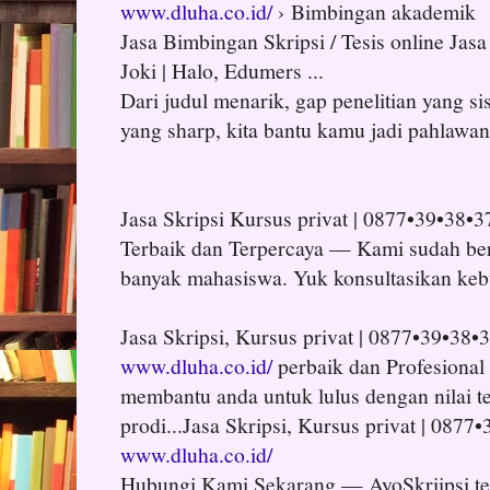
www.dluha.co.id/
› Bimbingan akademik
Jasa Bimbingan Skripsi / Tesis online Jas
Joki | Halo, Edumers ...
Dari judul menarik, gap penelitian yang sis
yang sharp, kita bantu kamu jadi pahlawan 
Jasa Skripsi Kursus privat | 0877•39•38•
Terbaik dan Terpercaya — Kami sudah b
banyak mahasiswa. Yuk konsultasikan keb
Jasa Skripsi, Kursus privat | 0877•39•38•
www.dluha.co.id/
perbaik dan Profesional
membantu anda untuk lulus dengan nilai t
prodi...Jasa Skripsi, Kursus privat | 0877
www.dluha.co.id/
Hubungi Kami Sekarang — AyoSkriipsi t