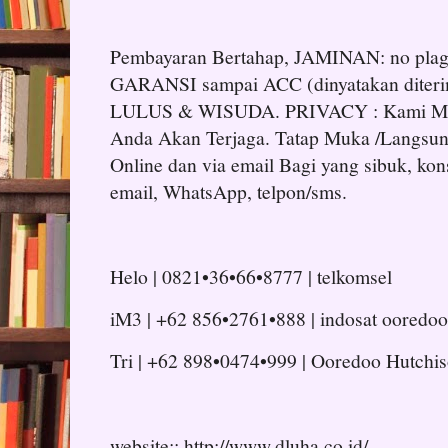
Pembayaran Bertahap, JAMINAN: no plagia
GARANSI sampai ACC (dinyatakan diteri
LULUS & WISUDA. PRIVACY : Kami Men
Anda Akan Terjaga. Tatap Muka /Langsung
Online dan via email Bagi yang sibuk, kons
email, WhatsApp, telpon/sms.
Helo | 0821•36•66•8777 | telkomsel
iM3 | +62 856•2761•888 | indosat ooredoo
Tri | +62 898•0474•999 | Ooredoo Hutchi
website:: http://www.dluha.co.id/