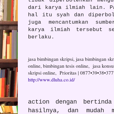
tidak diperbolehkan meng
dari karya ilmiah lain. P
hal itu syah dan diperbo
juga mencantumkan sumbe
karya ilmiah tersebut s
berlaku.
jasa bimbingan skripsi, jasa bimbingan skri
online, bimbingan tesis online, jasa konsul
skripsi online, Prioritas | 0877•39•38•377
http://www.dluha.co.id/
action dengan bertind
hasilnya, dan mudah m