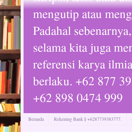
mengutip atau mengc
Padahal sebenarnya,
selama kita juga m
referensi karya ilmi
berlaku. +62 877 3
+62 898 0474 999
Beranda
Rekening Bank || +6287739383777.