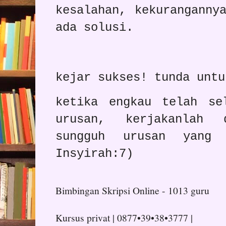
kesalahan, kekuranganny
ada solusi.
kejar sukses! tunda untu
ketika engkau telah se
urusan, kerjakanlah 
sungguh urusan yang
Insyirah:7)
Bimbingan Skripsi Online - 1013 guru
Kursus privat | 0877•39•38•3777 |