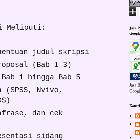
1
i Meliputi:
Jasa 
Googl
nentuan judul skripsi
roposal (Bab 1-3)
 Bab 1 hingga Bab 5
Jasa 
a (SPSS, Nvivo,
Googl
OS)
Kontr
afrase, dan cek
esentasi sidang