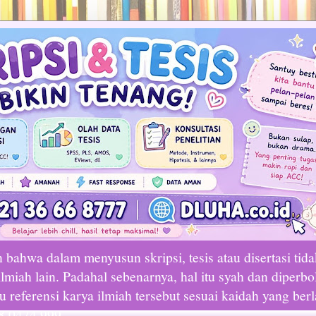
bahwa dalam menyusun skripsi, tesis atau disertasi tid
lmiah lain. Padahal sebenarnya, hal itu syah dan diperbo
referensi karya ilmiah tersebut sesuai kaidah yang ber
8 0474 999