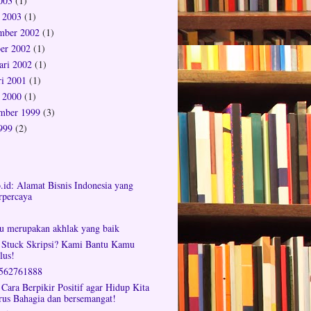
2003
(1)
 2003
(1)
mber 2002
(1)
er 2002
(1)
ari 2002
(1)
ri 2001
(1)
 2000
(1)
mber 1999
(3)
1999
(2)
o.id: Alamat Bisnis Indonesia yang
rpercaya
tu merupakan akhlak yang baik
 Stuck Skripsi? Kami Bantu Kamu
lus!
562761888
 Cara Berpikir Positif agar Hidup Kita
rus Bahagia dan bersemangat!