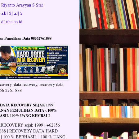
Riyanto Arayyan S Stat
لا إله إلا الله
dLuha.co.id
an Pemulihan Data 08562761888
covery, data recovery, recovery data,
56 2761 888
 DATA RECOVERY SEJAK 1999
ANAN PEMULIHAN DATA), 100%
ASIL 100% UANG KEMBALI
RECOVERY sejak 1999 | +62856
 888 | RECOVERY DATA HARD
 | 100 % BERHASIL | 100 % UANG