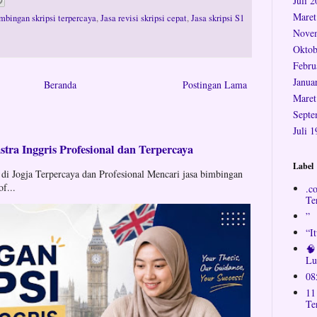
Juli 
Maret
mbingan skripsi terpercaya
,
Jasa revisi skripsi cepat
,
Jasa skripsi S1
Nove
Oktob
Febru
Janua
Beranda
Postingan Lama
Maret
Septe
Juli 
tra Inggris Profesional dan Terpercaya
Label
 di Jogja Terpercaya dan Profesional Mencari jasa bimbingan
of...
.c
Te
”
“I
🧠
Lu
08
11
Te