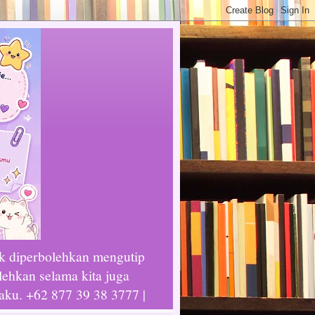
ak diperbolehkan mengutip
lehkan selama kita juga
laku. +62 877 39 38 3777 |