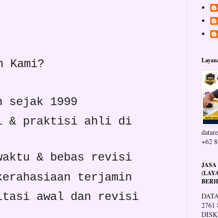
Layan
h Kami?
n sejak 1999
i & praktisi ahli di
datare
+62 8
waktu & bebas revisi
JASA
(LAY
kerahasiaan terjamin
BERH
ltasi awal dan revisi
DATA
2761
DISK