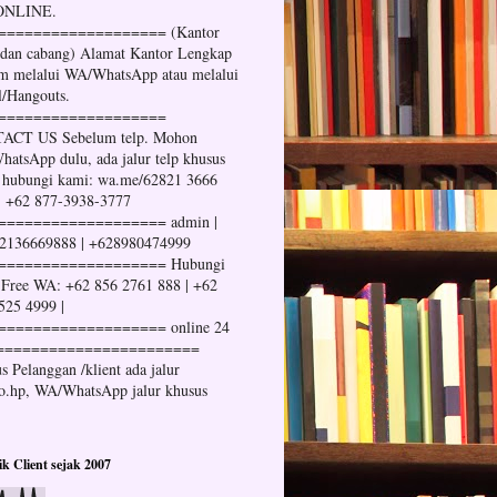
 ONLINE.
=================== (Kantor
 dan cabang) Alamat Kantor Lengkap
im melalui WA/WhatsApp atau melalui
l/Hangouts.
===================
ACT US Sebelum telp. Mohon
atsApp dulu, ada jalur telp khusus
 hubungi kami: wa.me/62821 3666
| +62 877-3938-3777
=================== admin |
2136669888 | +628980474999
=================== Hubungi
Free WA: +62 856 2761 888 | +62
525 4999 |
=================== online 24
=======================
s Pelanggan /klient ada jalur
no.hp, WA/WhatsApp jalur khusus
tik Client sejak 2007