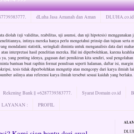
287739383777.
dLuha Jasa Amanah dan Aman
DLUHA.co.id 
ta diolah (uji validitas, reabilitas, uji asumsi, dan uji hipotesis) menggunaka
enelitiannya, intinya mereka hanya perlu mengetahui prinsip dan tujuan serta m
a yang mendalami statistik, seringkali diminta untuk menganalisis data dari ma
au interpretasi hasil penelitian mereka. Hal ini diperbolehkan, karena keahli
ya, yang penting idenya, gagasan dari pemikiran kita sendiri, soal pengolahan d
minta bantuan buat rapihin format penulisan seperti halaman, daftar isi, margin
ipsi, tesis tidak diperbolehkan mengutip atau mengcopy dari karya ilmiah lain
mber aslinya atau referensi karya ilmiah tersebut sesuai kaidah yang berlaku.
Rekening Bank || +6287739383777.
Syarat Domain co.id
LAYANAN :
PROFIL
ALAM
DLUH
si? Kami siap bantu dari awal