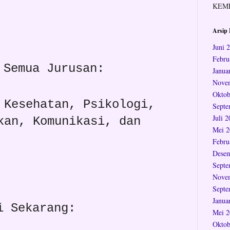
KEM
Arsip 
Juni 
Febru
Semua Jurusan:
Janua
Nove
Oktob
 Kesehatan, Psikologi,
Septe
Juli 
kan, Komunikasi, dan
Mei 2
Febru
Desem
Septe
Nove
Septe
Janua
i Sekarang:
Mei 2
Oktob