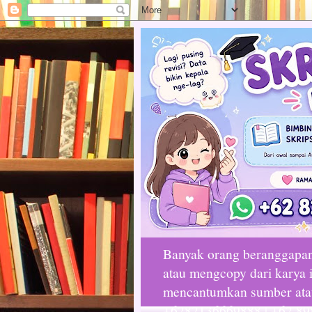
Banyak orang beranggapan 
atau mengcopy dari karya i
mencantumkan sumber atau 
+6282136669888 | +62 89