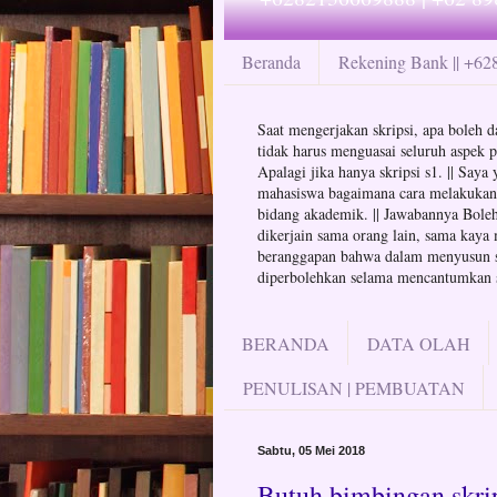
Beranda
Rekening Bank || +6
Saat mengerjakan skripsi, apa boleh da
tidak harus menguasai seluruh aspek p
Apalagi jika hanya skripsi s1. || Say
mahasiswa bagaimana cara melakukan at
bidang akademik. || Jawabannya Boleh 
dikerjain sama orang lain, sama kaya 
beranggapan bahwa dalam menyusun skr
diperbolehkan selama mencantumkan su
BERANDA
DATA OLAH
PENULISAN | PEMBUATAN
Sabtu, 05 Mei 2018
Butuh bimbingan skrip