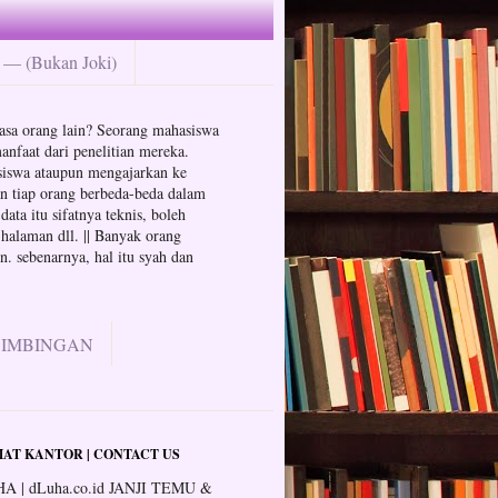
— (Bukan Joki)
n jasa orang lain? Seorang mahasiswa
anfaat dari penelitian mereka.
hasiswa ataupun mengajarkan ke
an tiap orang berbeda-beda dalam
ata itu sifatnya teknis, boleh
 halaman dll. || Banyak orang
. sebenarnya, hal itu syah dan
BIMBINGAN
AT KANTOR | CONTACT US
A | dLuha.co.id JANJI TEMU &