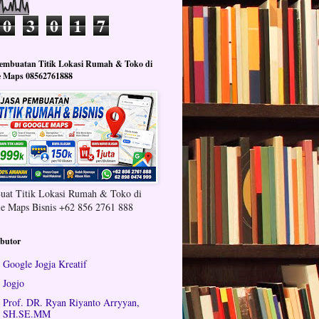
0
3
0
1
7
Pembuatan Titik Lokasi Rumah & Toko di
e Maps 08562761888
Buat Titik Lokasi Rumah & Toko di
e Maps Bisnis +62 856 2761 888
ibutor
Google Jogja Kreatif
Jogjo
Prof. DR. Ryan Riyanto Arryyan,
SH.SE.MM