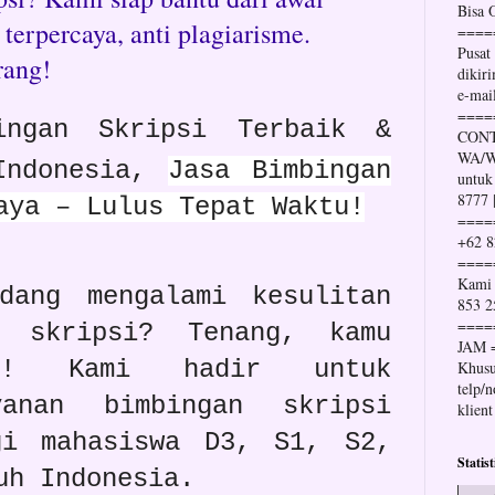
Bisa
terpercaya, anti plagiarisme.
====
Pusat
rang!
dikir
e-mai
====
ngan Skripsi Terbaik &
CONT
WA/Wh
Indonesia,
Jasa Bimbingan
untuk
8777 
aya – Lulus Tepat Waktu!
====
+62 8
====
Kami 
dang mengalami kesulitan
853 2
====
n skripsi? Tenang, kamu
JAM 
ri! Kami hadir untuk
Khusu
telp/
yanan bimbingan skripsi
klient
gi mahasiswa D3, S1, S2,
Statis
uh Indonesia.