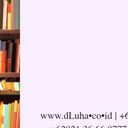
www.dLuha•co•id | +6