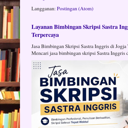
Langganan:
Postingan (Atom)
Layanan Bimbingan Skripsi Sastra Ingg
Terpercaya
Jasa Bimbingan Skripsi Sastra Inggris di Jogja
Mencari jasa bimbingan skripsi Sastra Inggris d