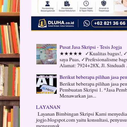
Pusat Jasa Skripsi - Tesis Jogja
★★★★★ ✓Kualitas bagus!, ✓N
saya Puas, ✓Prefesionalisme ba
Alamat: 7924+28X, Jl. Sinduadi .
Berikut beberapa pilihan jasa pem
Berikut beberapa pilihan jasa pem
Pembuatan Skripsi 1. *Jasa Pembu
Menawarkan jas...
LAYANAN
Layanan Bimbingan Skripsi Kami menyediak
jogjo.blogspot.com yaitu konsultasi, penyus
menggunak...