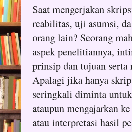
Saat mengerjakan skripsi,
reabilitas, uji asumsi, 
orang lain? Seorang mah
aspek penelitiannya, in
prinsip dan tujuan serta
Apalagi jika hanya skrips
seringkali diminta untu
ataupun mengajarkan ke
atau interpretasi hasil p