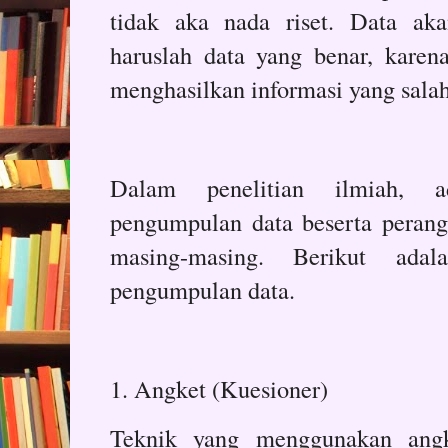
tidak aka nada riset. Data aka
haruslah data yang benar, karen
menghasilkan informasi yang salah
Dalam penelitian ilmiah, a
pengumpulan data beserta peran
masing-masing. Berikut adala
pengumpulan data.
1. Angket (Kuesioner)
Teknik yang menggunakan angke