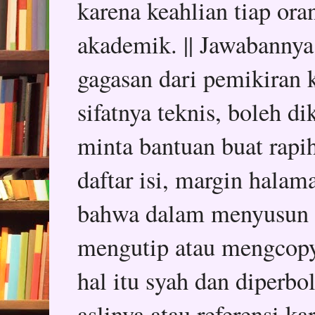
karena keahlian tiap or
akademik. || Jawabannya
gagasan dari pemikiran k
sifatnya teknis, boleh d
minta bantuan buat rapih
daftar isi, margin halam
bahwa dalam menyusun sk
mengutip atau mengcopy 
hal itu syah dan diper
aslinya atau referensi k