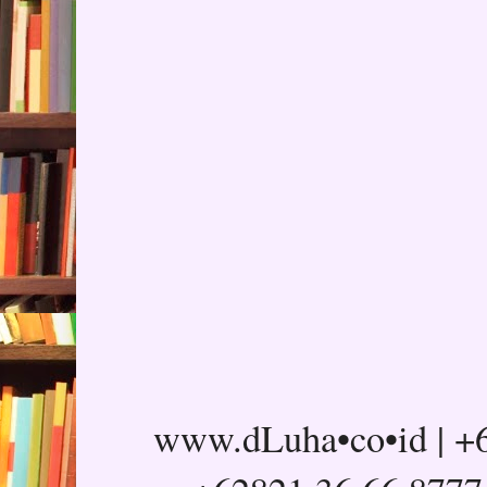
www.dLuha•co•id | +6