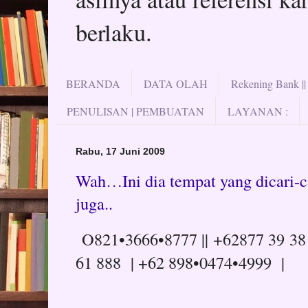
berlaku.
BERANDA
DATA OLAH
Rekening Bank |
PENULISAN | PEMBUATAN
LAYANAN :
Rabu, 17 Juni 2009
Wah…Ini dia tempat yang dicari-c
juga..
O821•3666•8777 || +62877 39 38
61 888 | +62 898•0474•4999 |