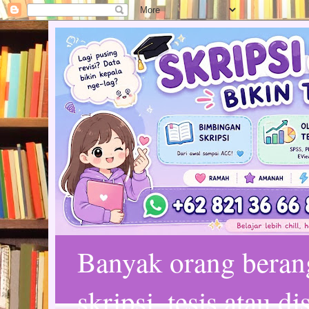
Banyak orang bera
skripsi, tesis atau d