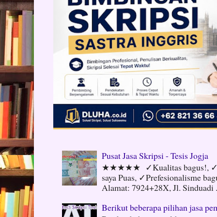
Pusat Jasa Skripsi - Tesis Jogja
★★★★★ ✓Kualitas bagus!, ✓N
saya Puas, ✓Prefesionalisme ba
Alamat: 7924+28X, Jl. Sinduadi .
Berikut beberapa pilihan jasa pem