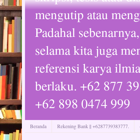
mengutip atau mengc
Padahal sebenarnya,
selama kita juga m
referensi karya ilmi
berlaku. +62 877 3
+62 898 0474 999
Beranda
Rekening Bank || +6287739383777.