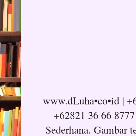
www.dLuha•co•id | +6
+62821 36 66 8777
Sederhana. Gambar t