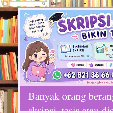
Banyak orang bera
skripsi, tesis atau d