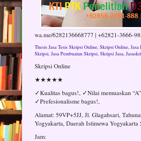
wa.me/6282136668777 | +62821-3666-9888
Thesis Jasa Tesis Skripsi Online
,
Skripsi Online
,
Jasa 
Skripsi
,
Jasa Pembuatan Skripsi
,
Skripsi Jasa
,
Jasaskr
Skripsi Online
★★★★★
✓Kualitas bagus!, ✓Nilai memuaskan “A”
✓Prefesionalisme bagus!,
Alamat: 59VP+5JJ, Jl. Glagahsari, Tahuna
Yogyakarta, Daerah Istimewa Yogyakarta
Jam: