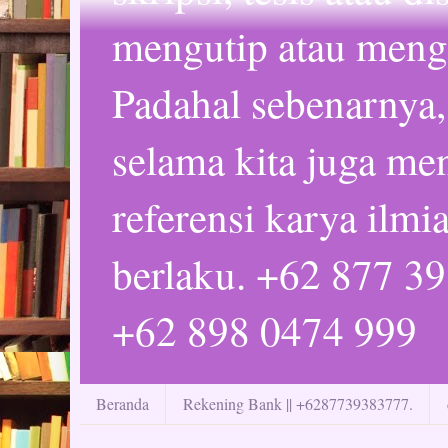
mengutip atau mengc
Padahal sebenarnya,
selama kita juga m
referensi karya ilmi
berlaku. +62 877 3
+62 898 0474 999
Beranda
Rekening Bank || +6287739383777.