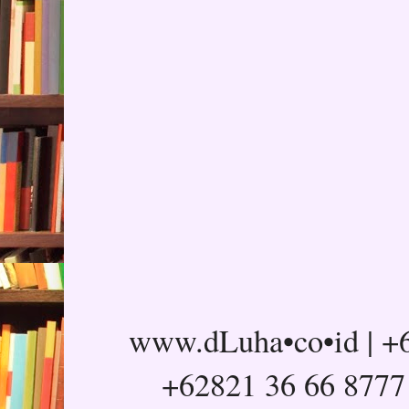
www.dLuha•co•id | +6
+62821 36 66 8777