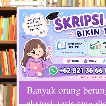
Banyak orang bera
skripsi, tesis atau d