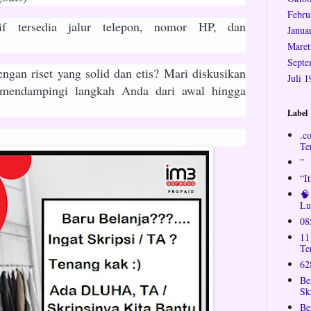
Febru
tif tersedia jalur telepon, nomor HP, dan
Janua
Maret
Septe
ngan riset yang solid dan etis? Mari diskusikan
Juli 
ndampingi langkah Anda dari awal hingga
Label
.c
Te
”
“I
🧠
Lu
08
11
Te
62
Be
Sk
Be