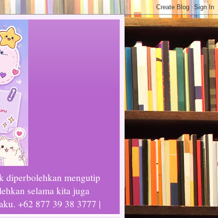
ak diperbolehkan mengutip
lehkan selama kita juga
laku. +62 877 39 38 3777 |