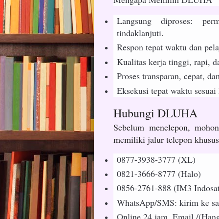
Langsung diproses: pe
tindaklanjuti.
Respon tepat waktu dan pel
Kualitas kerja tinggi, rapi,
Proses transparan, cepat, da
Eksekusi tepat waktu sesuai
Hubungi DLUHA
Sebelum menelepon, mohon
memiliki jalur telepon khusus
0877-3938-3777 (XL)
0821-3666-8777 (Halo)
0856-2761-888 (IM3 Indosa
WhatsApp/SMS: kirim ke sala
Online 24 jam. Email /(Hang