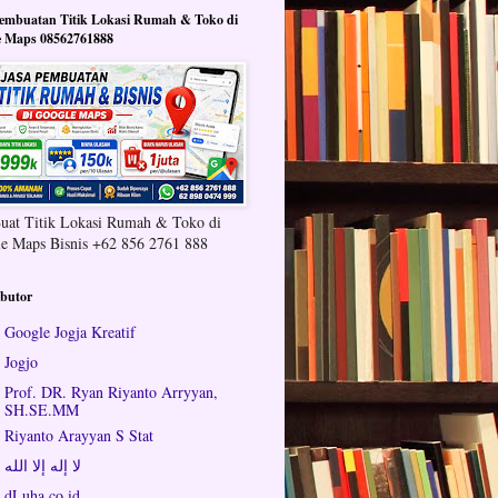
Pembuatan Titik Lokasi Rumah & Toko di
e Maps 08562761888
Buat Titik Lokasi Rumah & Toko di
e Maps Bisnis +62 856 2761 888
ibutor
Google Jogja Kreatif
Jogjo
Prof. DR. Ryan Riyanto Arryyan,
SH.SE.MM
Riyanto Arayyan S Stat
لا إله إلا الله
dLuha.co.id