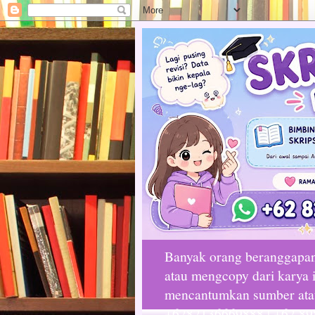
Banyak orang beranggapan 
atau mengcopy dari karya i
mencantumkan sumber atau 
+6282136669888 | +62 89