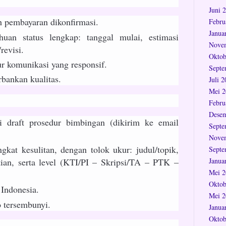
Juni 
ah pembayaran dikonfirmasi.
Febru
Janua
uan status lengkap: tanggal mulai, estimasi
Nove
revisi.
Oktob
ur komunikasi yang responsif.
Septe
bankan kualitas.
Juli 
Mei 2
Febru
Desem
i draft prosedur bimbingan (dikirim ke email
Septe
Nove
ngkat kesulitan, dengan tolok ukur: judul/topik,
Septe
Janua
itian, serta level (KTI/PI – Skripsi/TA – PTK –
Mei 2
Oktob
 Indonesia.
Mei 2
o tersembunyi.
Janua
Oktob