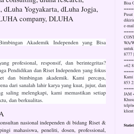
Bisa
Luha Yogyakarta, dLuha Jogja,
====
Pusat
DLUHA company, DLUHA
dikir
e-mai
====
CONT
imbingan Akademik Independen yang Bisa
WA/Wh
untuk
8777 
====
ng profesional, responsif, dan berintegritas?
+62 8
a Pendidikan dan Riset Independen yang fokus
====
iset dan bimbingan akademik. Kami percaya,
Kami 
853 2
ena dari sanalah lahir karya yang kuat, jujur, dan
====
g saling melengkapi, kami memastikan setiap
JAM 
ktu, dan berkualitas.
Khusu
telp/
klient
HA
nsultan nasional independen di bidang Riset &
Statis
ngi mahasiswa, peneliti, dosen, professional,