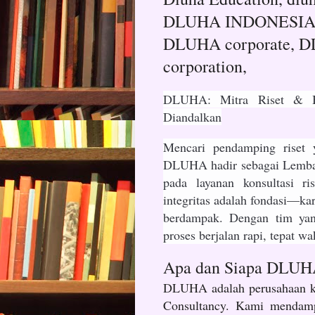
DLUHA INDONESIA, d
DLUHA corporate, 
corporation,
DLUHA: Mitra Riset & B
Diandalkan
Mencari pendamping riset ya
DLUHA hadir sebagai Lembag
pada layanan konsultasi r
integritas adalah fondasi—kar
berdampak. Dengan tim yan
proses berjalan rapi, tepat wa
Apa dan Siapa DLU
DLUHA adalah perusahaan ko
Consultancy. Kami mendampi