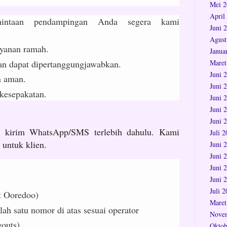
Mei 2
April
rmintaan pendampingan Anda segera kami
Juni 
Agust
ayanan ramah.
Janua
 dan dapat dipertanggungjawabkan.
Maret
Juni 
n aman.
Juni 
 kesepakatan.
Juni 
Juni 
Juni 
 kirim WhatsApp/SMS terlebih dahulu. Kami
Juli 
 untuk klien.
Juni 
Juni 
Juni 
Juni 
Juli 
t Ooredoo)
Maret
h satu nomor di atas sesuai operator
Nove
outs)
Oktob