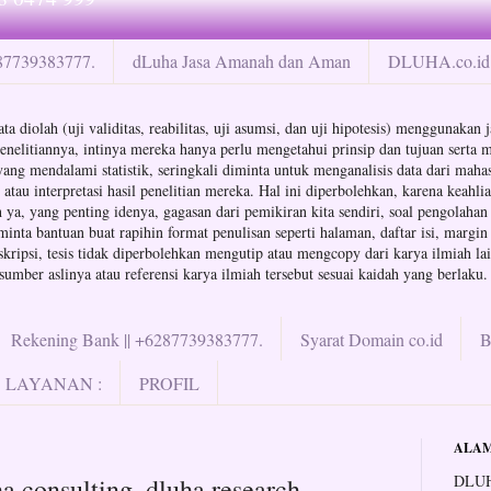
287739383777.
dLuha Jasa Amanah dan Aman
DLUHA.co.id 
ta diolah (uji validitas, reabilitas, uji asumsi, dan uji hipotesis) menggunaka
enelitiannya, intinya mereka hanya perlu mengetahui prinsip dan tujuan serta m
a yang mendalami statistik, seringkali diminta untuk menganalisis data dari ma
au interpretasi hasil penelitian mereka. Hal ini diperbolehkan, karena keahli
ya, yang penting idenya, gagasan dari pemikiran kita sendiri, soal pengolahan d
minta bantuan buat rapihin format penulisan seperti halaman, daftar isi, margin
ipsi, tesis tidak diperbolehkan mengutip atau mengcopy dari karya ilmiah lain
mber aslinya atau referensi karya ilmiah tersebut sesuai kaidah yang berlaku.
Rekening Bank || +6287739383777.
Syarat Domain co.id
LAYANAN :
PROFIL
ALAM
DLUH
a consulting, dluha research,