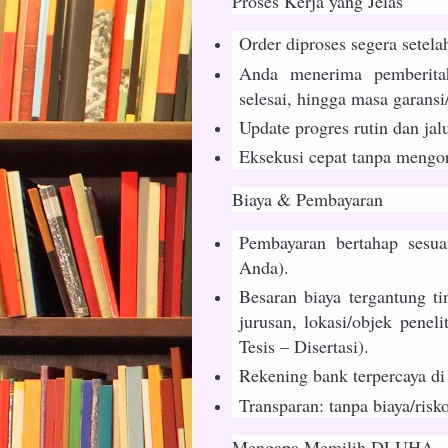
Proses Kerja yang Jelas
Order diproses segera setel
Anda menerima pemberitah
selesai, hingga masa garansi/
Update progres rutin dan jal
Eksekusi cepat tanpa mengor
Biaya & Pembayaran
Pembayaran bertahap sesua
Anda).
Besaran biaya tergantung ti
jurusan, lokasi/objek penel
Tesis – Disertasi).
Rekening bank terpercaya di
Transparan: tanpa biaya/risk
Mengapa Memilih DLUHA