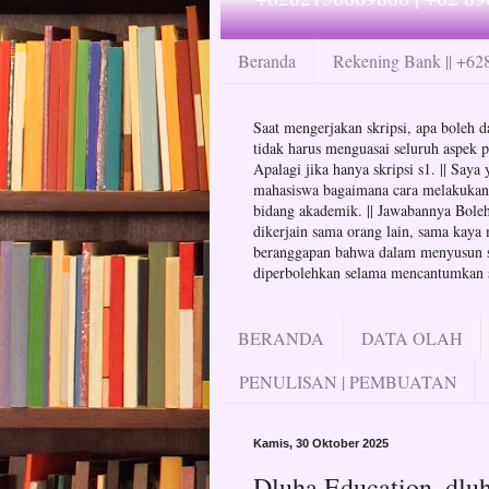
Beranda
Rekening Bank || +6
Saat mengerjakan skripsi, apa boleh da
tidak harus menguasai seluruh aspek p
Apalagi jika hanya skripsi s1. || Say
mahasiswa bagaimana cara melakukan at
bidang akademik. || Jawabannya Boleh 
dikerjain sama orang lain, sama kaya 
beranggapan bahwa dalam menyusun skr
diperbolehkan selama mencantumkan su
BERANDA
DATA OLAH
PENULISAN | PEMBUATAN
Kamis, 30 Oktober 2025
Dluha Education, dluh