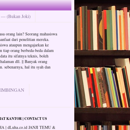
— (Bukan Joki)
n jasa orang lain? Seorang mahasiswa
anfaat dari penelitian mereka.
hasiswa ataupun mengajarkan ke
an tiap orang berbeda-beda dalam
ata itu sifatnya teknis, boleh
 halaman dll. || Banyak orang
. sebenarnya, hal itu syah dan
BIMBINGAN
AT KANTOR | CONTACT US
A | dLuha.co.id JANJI TEMU &