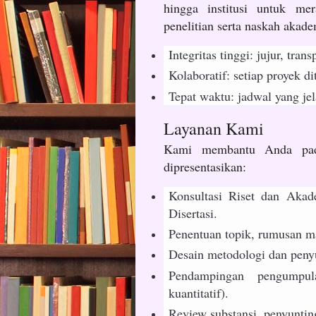
hingga institusi untuk me
penelitian serta naskah akade
Integritas tinggi: jujur, tra
Kolaboratif: setiap proyek di
Tepat waktu: jadwal yang jel
Layanan Kami
Kami membantu Anda pada
dipresentasikan:
Konsultasi Riset dan Akad
Disertasi.
Penentuan topik, rumusan ma
Desain metodologi dan peny
Pendampingan pengumpul
kuantitatif).
Review substansi, penyuntin