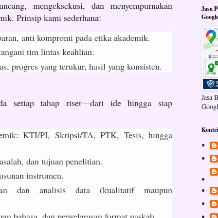
rancang, mengeksekusi, dan menyempurnakan
Jasa 
mik. Prinsip kami sederhana:
Googl
nsparan, anti kompromi pada etika akademik.
tangani tim lintas keahlian.
as, progres yang terukur, hasil yang konsisten.
Jasa 
 setiap tahap riset—dari ide hingga siap
Googl
Kontr
emik: KTI/PI, Skripsi/TA, PTK, Tesis, hingga
salah, dan tujuan penelitian.
usunan instrumen.
an dan analisis data (kualitatif maupun
gan bahasa, dan penyelarasan format naskah.