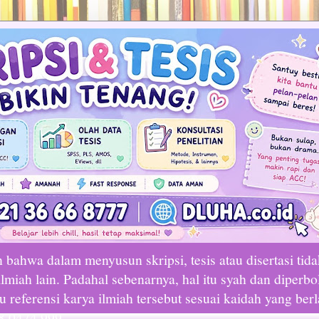
bahwa dalam menyusun skripsi, tesis atau disertasi tid
lmiah lain. Padahal sebenarnya, hal itu syah dan diperbo
referensi karya ilmiah tersebut sesuai kaidah yang ber
8 0474 999