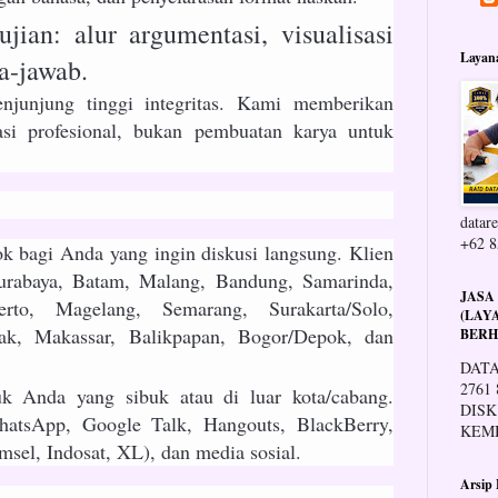
ujian: alur argumentasi, visualisasi
Layan
ya-jawab.
junjung tinggi integritas. Kami memberikan
si profesional, bukan pembuatan karya untuk
datare
+62 8
k bagi Anda yang ingin diskusi langsung. Klien
Surabaya, Batam, Malang, Bandung, Samarinda,
JASA
erto, Magelang, Semarang, Surakarta/Solo,
(LAY
ak, Makassar, Balikpapan, Bogor/Depok, dan
BERH
DATA
2761
k Anda yang sibuk atau di luar kota/cabang.
DISK
hatsApp, Google Talk, Hangouts, BlackBerry,
KEM
sel, Indosat, XL), dan media sosial.
Arsip 