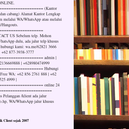
 ONLINE.
=================== (Kantor
 dan cabang) Alamat Kantor Lengkap
im melalui WA/WhatsApp atau melalui
l/Hangouts.
===================
ACT US Sebelum telp. Mohon
atsApp dulu, ada jalur telp khusus
 hubungi kami: wa.me/62821 3666
| +62 877-3938-3777
=================== admin |
2136669888 | +628980474999
=================== Hubungi
Free WA: +62 856 2761 888 | +62
525 4999 |
=================== online 24
=======================
s Pelanggan /klient ada jalur
no.hp, WA/WhatsApp jalur khusus
tik Client sejak 2007