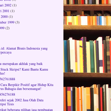
ari 2002
(1)
ri 2001
(1)
 2000
(1)
mber 1999
(3)
1999
(2)
o.id: Alamat Bisnis Indonesia yang
rpercaya
tu merupakan akhlak yang baik
 Stuck Skripsi? Kami Bantu Kamu
lus!
562761888
 Cara Berpikir Positif agar Hidup Kita
rus Bahagia dan bersemangat!
856276188
rdiri sejak 2002 Jasa Olah Data
ripsi Tesis
rikut beberapa pilihan jasa pembuatan