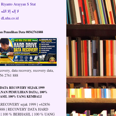
Riyanto Arayyan S Stat
لا إله إلا الله
dLuha.co.id
an Pemulihan Data 08562761888
covery, data recovery, recovery data,
56 2761 888
 DATA RECOVERY SEJAK 1999
ANAN PEMULIHAN DATA), 100%
ASIL 100% UANG KEMBALI
RECOVERY sejak 1999 | +62856
 888 | RECOVERY DATA HARD
 | 100 % BERHASIL | 100 % UANG