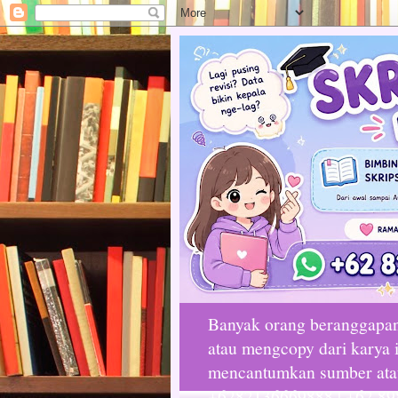
Banyak orang beranggapan 
atau mengcopy dari karya i
mencantumkan sumber atau 
+6282136669888 | +62 89