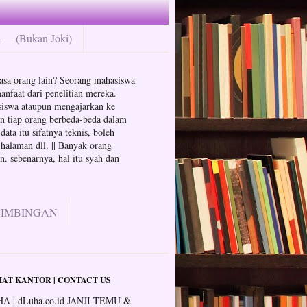
— (Bukan Joki)
n jasa orang lain? Seorang mahasiswa
anfaat dari penelitian mereka.
hasiswa ataupun mengajarkan ke
an tiap orang berbeda-beda dalam
ata itu sifatnya teknis, boleh
 halaman dll. || Banyak orang
. sebenarnya, hal itu syah dan
BIMBINGAN
AT KANTOR | CONTACT US
A | dLuha.co.id JANJI TEMU &