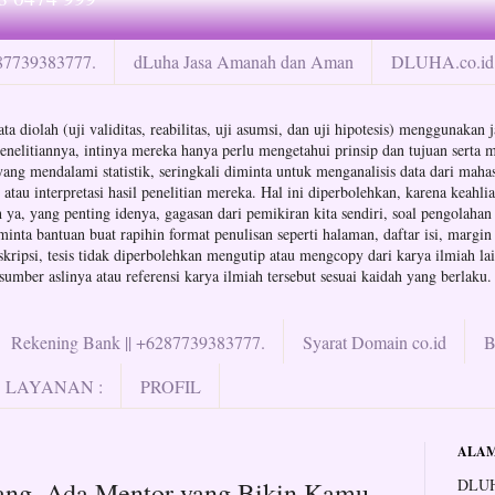
287739383777.
dLuha Jasa Amanah dan Aman
DLUHA.co.id 
ta diolah (uji validitas, reabilitas, uji asumsi, dan uji hipotesis) menggunaka
enelitiannya, intinya mereka hanya perlu mengetahui prinsip dan tujuan serta m
a yang mendalami statistik, seringkali diminta untuk menganalisis data dari ma
au interpretasi hasil penelitian mereka. Hal ini diperbolehkan, karena keahli
ya, yang penting idenya, gagasan dari pemikiran kita sendiri, soal pengolahan d
minta bantuan buat rapihin format penulisan seperti halaman, daftar isi, margin
ipsi, tesis tidak diperbolehkan mengutip atau mengcopy dari karya ilmiah lain
mber aslinya atau referensi karya ilmiah tersebut sesuai kaidah yang berlaku.
Rekening Bank || +6287739383777.
Syarat Domain co.id
LAYANAN :
PROFIL
ALAM
DLUH
ang, Ada Mentor yang Bikin Kamu