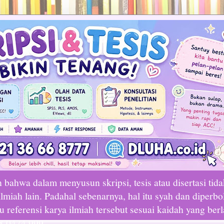
bahwa dalam menyusun skripsi, tesis atau disertasi tid
lmiah lain. Padahal sebenarnya, hal itu syah dan diperbo
referensi karya ilmiah tersebut sesuai kaidah yang ber
8 0474 999