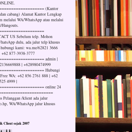
 ONLINE.
=================== (Kantor
 dan cabang) Alamat Kantor Lengkap
im melalui WA/WhatsApp atau melalui
l/Hangouts.
===================
ACT US Sebelum telp. Mohon
atsApp dulu, ada jalur telp khusus
 hubungi kami: wa.me/62821 3666
| +62 877-3938-3777
=================== admin |
2136669888 | +628980474999
=================== Hubungi
Free WA: +62 856 2761 888 | +62
525 4999 |
=================== online 24
=======================
s Pelanggan /klient ada jalur
no.hp, WA/WhatsApp jalur khusus
tik Client sejak 2007