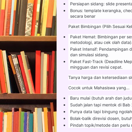
Persiapan sidang: slide presenta
Bonus: template kerangka, checkl
secara benar
Paket Bimbingan (Pilih Sesuai K
Paket Hemat: Bimbingan per sesi 
metodologi, atau cek olah data)
Paket Intensif: Pendampingan d
dan simulasi sidang.
Paket Fast-Track (Deadline Mepet
mingguan dan revisi cepat.
Tanya harga dan ketersediaan sl
Cocok untuk Mahasiswa yang…
Baru mulai (butuh arah dan judu
Sudah jalan tapi mentok di Bab 
Punya data tapi bingung ngola
Bolak-balik direvisi dosen, butu
Pindah topik/metode dan perlu r