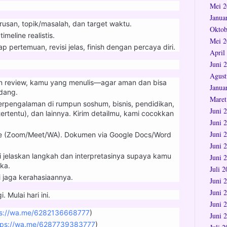
Mei 2
Janua
urusan, topik/masalah, dan target waktu.
Oktob
meline realistis.
Mei 2
ap pertemuan, revisi jelas, finish dengan percaya diri.
April
Juni 
Agust
dan review, kamu yang menulis—agar aman dan bisa
Janua
dang.
Maret
erpengalaman di rumpun soshum, bisnis, pendidikan,
Juni 
tertentu), dan lainnya. Kirim detailmu, kami cocokkan
Juni 
Juni 
line (Zoom/Meet/WA). Dokumen via Google Docs/Word
Juni 
i jelaskan langkah dan interpretasinya supaya kamu
Juni 
ka.
Juli 
jaga kerahasiaannya.
Juni 
Juni 
. Mulai hari ini.
Juni 
ps://wa.me/6282136668777
)
Juni 
tps://wa.me/6287739383777
)