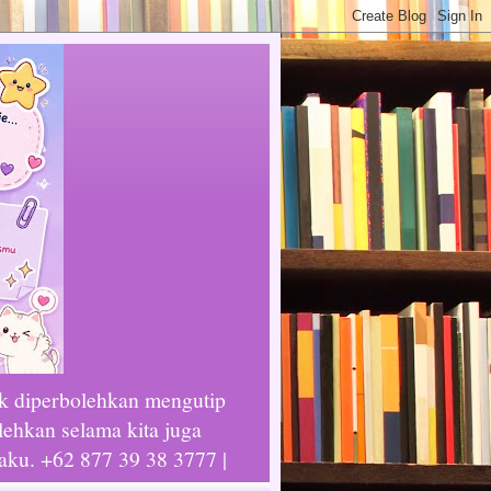
ak diperbolehkan mengutip
lehkan selama kita juga
laku. +62 877 39 38 3777 |