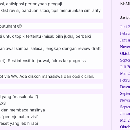
KEM
si, antisipasi pertanyaan penguji
ist revisi, panduan sitasi, tips menurunkan similarity
Arsip 
ebutuhan) 📦
Juni 
Febru
untuk topik tertentu (misal: pilih judul, perbaiki
Janua
.
Nove
ari awal sampai selesai, lengkap dengan review draft
Oktob
Septe
): Sesi intensif terjadwal, fokus ke progress
Juli 
Mei 2
ot via WA. Ada diskon mahasiswa dan opsi cicilan.
Febru
Desem
Septe
l yang “masuk akal”)
Nove
2/3
Septe
h dan membaca hasilnya
Janua
h “penerjemah revisi”
Mei 2
eset yang lebih rapi
Oktob