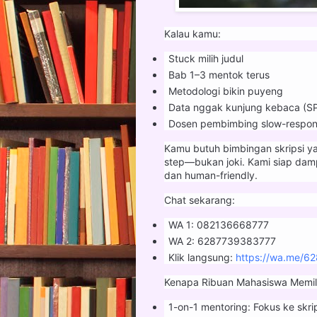
Kalau kamu:
Stuck milih judul
Bab 1–3 mentok terus
Metodologi bikin puyeng
Data nggak kunjung kebaca (S
Dosen pembimbing slow-respon
Kamu butuh bimbingan skripsi ya
step—bukan joki. Kami siap dam
dan human-friendly.
Chat sekarang:
WA 1: 082136668777
WA 2: 6287739383777
Klik langsung:
https://wa.me/6
Kenapa Ribuan Mahasiswa Memil
1-on-1 mentoring: Fokus ke skr