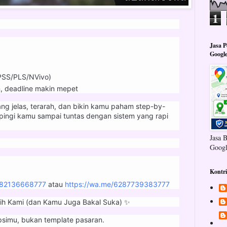
1
Jasa 
Googl
PSS/PLS/NVivo)
, deadline makin mepet
ng jelas, terarah, dan bikin kamu paham step-by-
pingi kamu sampai tuntas dengan sistem yang rapi
Jasa 
Googl
Kontr
282136668777
atau
https://wa.me/6287739383777
ih Kami (dan Kamu Juga Bakal Suka) ✨
ipsimu, bukan template pasaran.