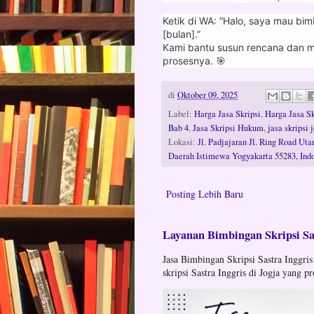
Ketik di WA: “Halo, saya mau bimb
[bulan].”
Kami bantu susun rencana dan mu
prosesnya. 🎯
di
Oktober 09, 2025
Label:
Harga Jasa Skripsi
,
Harga Jasa Sk
Bab 4
,
Jasa Skripsi Hukum
,
jasa skripsi 
Lokasi:
Jl. Padjajaran Jl. Ring Road Ut
Daerah Istimewa Yogyakarta 55283, Ind
Posting Lebih Baru
Layanan Bimbingan Skripsi Sas
Jasa Bimbingan Skripsi Sastra Inggris
skripsi Sastra Inggris di Jogja yang pr