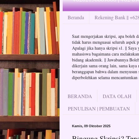
Beranda
Rekening Bank || +6
Saat mengerjakan skripsi, apa boleh da
tidak harus menguasai seluruh aspek p
Apalagi jika hanya skripsi s1. || Say
mahasiswa bagaimana cara melakukan at
bidang akademik. || Jawabannya Boleh 
dikerjain sama orang lain, sama kaya 
beranggapan bahwa dalam menyusun skr
diperbolehkan selama mencantumkan su
BERANDA
DATA OLAH
PENULISAN | PEMBUATAN
Kamis, 09 Oktober 2025
Bingung Skripsi? Ten