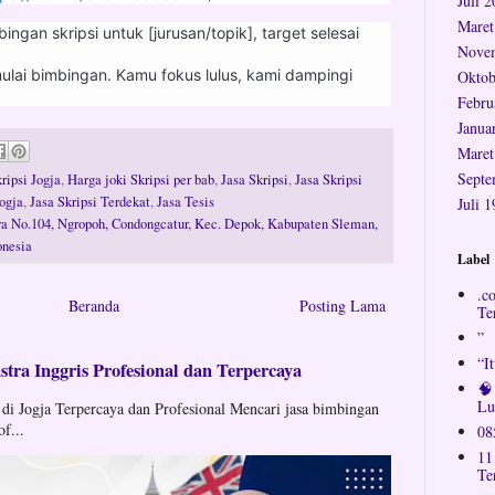
Juli 
Maret
ingan skripsi untuk [jurusan/topik], target selesai
Nove
lai bimbingan. Kamu fokus lulus, kami dampingi
Oktob
Febru
Janua
Maret
Septe
ripsi Jogja
,
Harga joki Skripsi per bab
,
Jasa Skripsi
,
Jasa Skripsi
jogja
,
Jasa Skripsi Terdekat
,
Jasa Tesis
Juli 
ara No.104, Ngropoh, Condongcatur, Kec. Depok, Kabupaten Sleman,
onesia
Label
.c
Beranda
Posting Lama
Te
”
“I
tra Inggris Profesional dan Terpercaya
🧠
Lu
 di Jogja Terpercaya dan Profesional Mencari jasa bimbingan
of...
08
11
Te