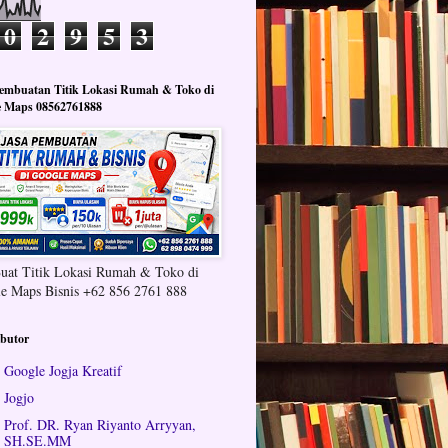
0
2
9
5
3
Pembuatan Titik Lokasi Rumah & Toko di
e Maps 08562761888
Buat Titik Lokasi Rumah & Toko di
e Maps Bisnis +62 856 2761 888
ibutor
Google Jogja Kreatif
Jogjo
Prof. DR. Ryan Riyanto Arryyan,
SH.SE.MM