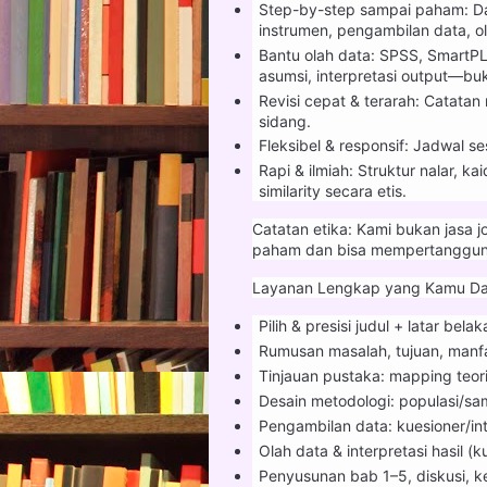
Step-by-step sampai paham: Dar
instrumen, pengambilan data, o
Bantu olah data: SPSS, SmartPL
asumsi, interpretasi output—buk
Revisi cepat & terarah: Catatan r
sidang.
Fleksibel & responsif: Jadwal 
Rapi & ilmiah: Struktur nalar, k
similarity secara etis.
Catatan etika: Kami bukan jasa 
paham dan bisa mempertanggung
Layanan Lengkap yang Kamu D
Pilih & presisi judul + latar bel
Rumusan masalah, tujuan, manfaa
Tinjauan pustaka: mapping teori
Desain metodologi: populasi/sampe
Pengambilan data: kuesioner/in
Olah data & interpretasi hasil (kua
Penyusunan bab 1–5, diskusi, k