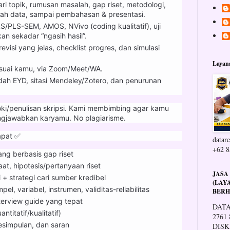
i topik, rumusan masalah, gap riset, metodologi,
lah data, sampai pembahasan & presentasi.
S/PLS-SEM, AMOS, NVivo (coding kualitatif), uji
an sekadar “ngasih hasil”.
evisi yang jelas, checklist progres, dan simulasi
Layan
sesuai kamu, via Zoom/Meet/WA.
aidah EYD, sitasi Mendeley/Zotero, dan penurunan
joki/penulisan skripsi. Kami membimbing agar kamu
jawabkan karyamu. No plagiarisme.
apat ✅
datare
+62 8
akang berbasis gap riset
t, hipotesis/pertanyaan riset
JASA
 + strategi cari sumber kredibel
(LAY
l, variabel, instrumen, validitas-reliabilitas
BERH
terview guide yang tepat
DATA
ntitatif/kualitatif)
2761
esimpulan, dan saran
DISK