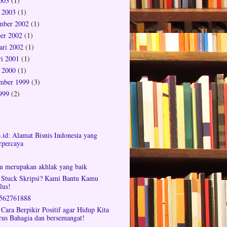
2003
(1)
 2003
(1)
mber 2002
(1)
er 2002
(1)
ari 2002
(1)
ri 2001
(1)
 2000
(1)
mber 1999
(3)
1999
(2)
o.id: Alamat Bisnis Indonesia yang
rpercaya
tu merupakan akhlak yang baik
 Stuck Skripsi? Kami Bantu Kamu
lus!
562761888
 Cara Berpikir Positif agar Hidup Kita
rus Bahagia dan bersemangat!