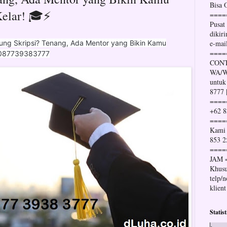
Bisa
Kelar! 🎓⚡
====
Pusat
dikir
ung Skripsi? Tenang, Ada Mentor yang Bikin Kamu
e-mai
====
⚡ 087739383777
CONT
WA/Wh
untuk
8777 
====
+62 8
====
Kami 
853 2
====
JAM 
Khusu
telp/
klient
Statis