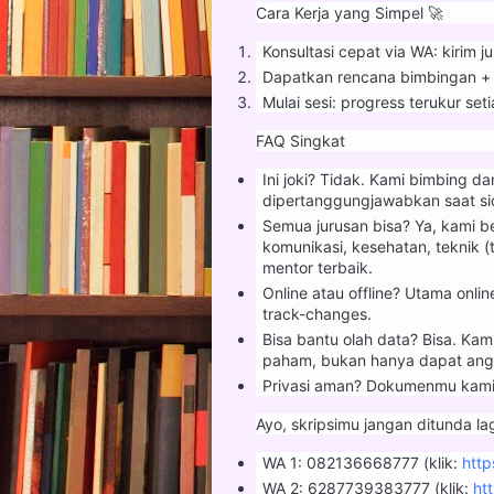
Cara Kerja yang Simpel 🚀
Konsultasi cepat via WA: kirim j
Dapatkan rencana bimbingan + ti
Mulai sesi: progress terukur seti
FAQ Singkat
Ini joki? Tidak. Kami bimbing 
dipertanggungjawabkan saat si
Semua jurusan bisa? Ya, kami b
komunikasi, kesehatan, teknik (
mentor terbaik.
Online atau offline? Utama on
track-changes.
Bisa bantu olah data? Bisa. Kam
paham, bukan hanya dapat ang
Privasi aman? Dokumenmu kami 
Ayo, skripsimu jangan ditunda lagi
WA 1: 082136668777 (klik:
htt
WA 2: 6287739383777 (klik:
ht