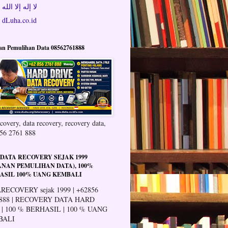
لا إله إلا الله
dLuha.co.id
an Pemulihan Data 08562761888
covery, data recovery, recovery data,
56 2761 888
 DATA RECOVERY SEJAK 1999
ANAN PEMULIHAN DATA), 100%
ASIL 100% UANG KEMBALI
RECOVERY sejak 1999 | +62856
 888 | RECOVERY DATA HARD
 | 100 % BERHASIL | 100 % UANG
BALI