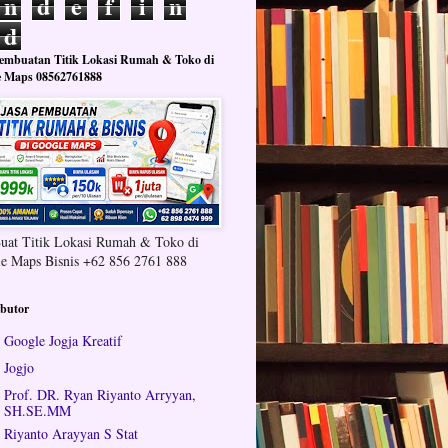
n
d
e
f
i
n
d
Pembuatan Titik Lokasi Rumah & Toko di
e Maps 08562761888
Buat Titik Lokasi Rumah & Toko di
e Maps Bisnis +62 856 2761 888
ibutor
Google Jogja Kreatif
Jogjo
Prof. DR. Ryan Riyanto Arryyan,
SH.SE.MM
Riyanto Arayyan S Stat