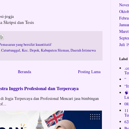
Nove
Oktob
si-jogja
Febru
a Skripsi dan Tesis
Janua
Maret
Septe
Juli 
emasaran yang bersifat kuantitatif
n, Caturtunggal, Kec. Depok, Kabupaten Sleman, Daerah Istimewa
Label
.c
Beranda
Posting Lama
Te
”
“I
tra Inggris Profesional dan Terpercaya
🧠
Lu
 di Jogja Terpercaya dan Profesional Mencari jasa bimbingan
of...
08
11
Te
62
Be