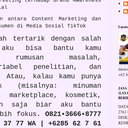
rketing terhadap Brand Awareness
ial
an antara Content Marketing dan
sumen di Media Sosial TikTok
Layan
ah tertarik dengan salah
 aku bisa bantu kamu
an rumusan masalah,
riabel penelitian, dan
datare
+62 8
. Atau, kalau kamu punya
k (misalnya: minuman
JASA
(LAY
, marketplace, kosmetik,
BERH
an saja biar aku bantu
DATA
2761
ebih fokus.
O821•3666•8777
DISK
 37 77 WA | +6285 62 7 61
KEM