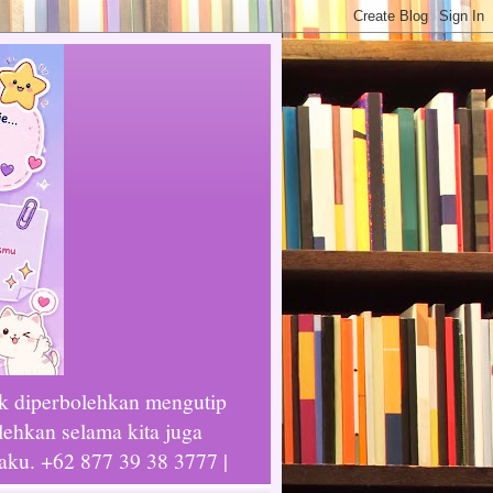
ak diperbolehkan mengutip
lehkan selama kita juga
laku. +62 877 39 38 3777 |