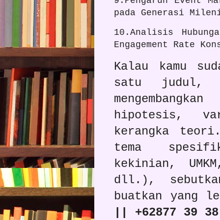
9.Pengaruh Event Ma
pada Generasi Milen
10.Analisis Hubung
Engagement Rate Kon
Kalau kamu sud
satu judul,
mengembangk
hipotesis, va
kerangka teori
tema spesifi
kekinian, UMKM
dll.), sebutk
buatkan yang l
|| +62877 39 38