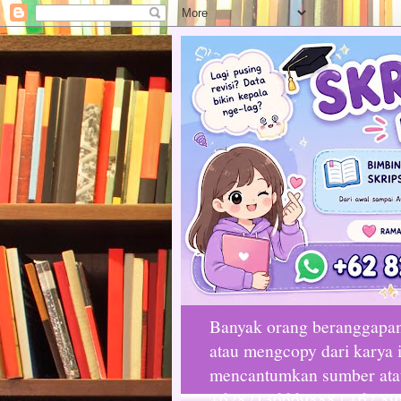
Banyak orang beranggapan 
atau mengcopy dari karya i
mencantumkan sumber atau 
+6282136669888 | +62 89