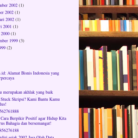
mber 2002
(1)
er 2002
(1)
ari 2002
(1)
ri 2001
(1)
 2000
(1)
mber 1999
(3)
1999
(2)
o.id: Alamat Bisnis Indonesia yang
rpercaya
tu merupakan akhlak yang baik
 Stuck Skripsi? Kami Bantu Kamu
lus!
562761888
 Cara Berpikir Positif agar Hidup Kita
rus Bahagia dan bersemangat!
856276188
rdiri sejak 2002 Jasa Olah Data