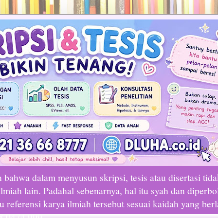
bahwa dalam menyusun skripsi, tesis atau disertasi tid
lmiah lain. Padahal sebenarnya, hal itu syah dan diperbo
referensi karya ilmiah tersebut sesuai kaidah yang ber
8 0474 999