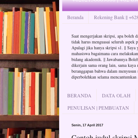
Beranda
Rekening Bank || +6
Saat mengerjakan skripsi, apa boleh da
tidak harus menguasai seluruh aspek p
Apalagi jika hanya skripsi s1. || Say
mahasiswa bagaimana cara melakukan at
bidang akademik. || Jawabannya Boleh 
dikerjain sama orang lain, sama kaya 
beranggapan bahwa dalam menyusun skr
diperbolehkan selama mencantumkan su
BERANDA
DATA OLAH
PENULISAN | PEMBUATAN
Senin, 17 April 2017
Contoh judul skripsi