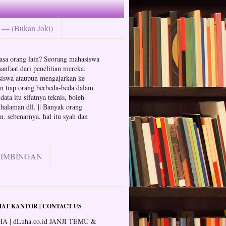
— (Bukan Joki)
n jasa orang lain? Seorang mahasiswa
anfaat dari penelitian mereka.
hasiswa ataupun mengajarkan ke
an tiap orang berbeda-beda dalam
ata itu sifatnya teknis, boleh
 halaman dll. || Banyak orang
. sebenarnya, hal itu syah dan
BIMBINGAN
AT KANTOR | CONTACT US
A | dLuha.co.id JANJI TEMU &