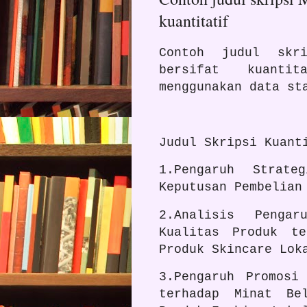
kuantitatif
Contoh judul skri
bersifat kuanti
menggunakan data st
Judul Skripsi Kuant
1.Pengaruh Strate
Keputusan Pembelian
2.Analisis Penga
Kualitas Produk te
Produk Skincare Lok
3.Pengaruh Promosi
terhadap Minat Be