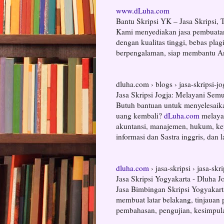
www.dLuha.com
Bantu Skripsi YK – Jasa Skripsi, T
Kami menyediakan jasa pembuatan sk
dengan kualitas tinggi, bebas plag
berpengalaman, siap membantu And
dluha.com › blogs › jasa-skripsi-jo
Jasa Skripsi Jogja: Melayani Sem
Butuh bantuan untuk menyelesaikan
uang kembali?
dLuha.com
melayan
akuntansi, manajemen, hukum, kep
informasi dan Sastra inggris, dan l
dluha.com
› jasa-skripsi › jasa-skr
Jasa Skripsi Yogyakarta - Dluha Jo
Jasa Bimbingan Skripsi Yogyakar
membuat latar belakang, tinjauan p
pembahasan, pengujian, kesimpula