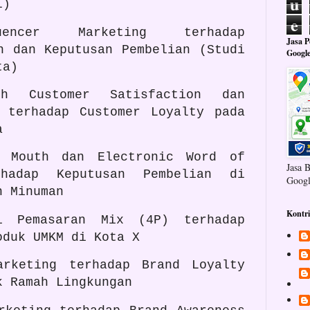
u
l)
e
uencer Marketing terhadap
Jasa 
n dan Keputusan Pembelian (Studi
Googl
ta)
uh Customer Satisfaction dan
e terhadap Customer Loyalty pada
a
f Mouth dan Electronic Word of
Jasa 
hadap Keputusan Pembelian di
Googl
n Minuman
Kontr
gi Pemasaran Mix (4P) terhadap
oduk UMKM di Kota X
arketing terhadap Brand Loyalty
k Ramah Lingkungan