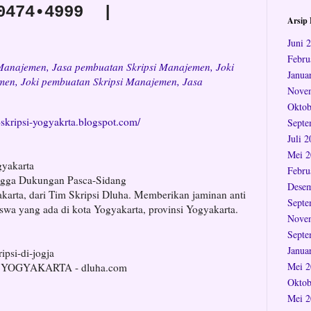
0474•4999 |
Arsip 
Juni 
Febru
 Manajemen, Jasa pembuatan Skripsi Manajemen, Joki
Janua
men, Joki pembuatan Skripsi Manajemen, Jasa
Nove
Oktob
a-skripsi-yogyakrta.blogspot.com/
Septe
Juli 
Mei 2
ogyakarta
Febru
ingga Dukungan Pasca-Sidang
Desem
akarta, dari Tim Skripsi Dluha. Memberikan jaminan anti
Septe
swa yang ada di kota Yogyakarta, provinsi Yogyakarta.
Nove
Septe
Janua
ipsi-di-jogja
Mei 2
 YOGYAKARTA - dluha.com
Oktob
Mei 2