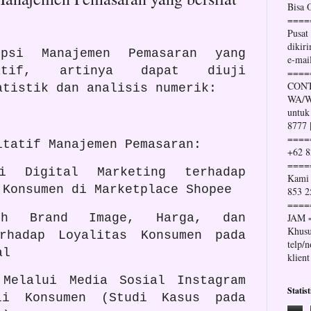
Bisa
====
Pusat
dikir
psi Manajemen Pemasaran yang
e-mai
tatif, artinya dapat diuji
====
CONT
atistik dan analisis numerik:
WA/Wh
untuk
8777 
====
itatif Manajemen Pemasaran:
+62 8
====
gi Digital Marketing terhadap
Kami 
 Konsumen di Marketplace Shopee
853 2
====
ruh Brand Image, Harga, dan
JAM 
Khusu
rhadap Loyalitas Konsumen pada
telp/
al
klient
 Melalui Media Sosial Instagram
Statis
li Konsumen (Studi Kasus pada