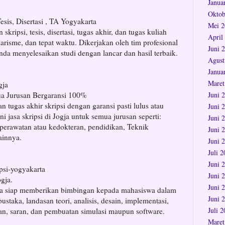
Janua
Oktob
esis, Disertasi , TA Yogyakarta
Mei 2
ripsi, tesis, disertasi, tugas akhir, dan tugas kuliah
April
iarisme, dan tepat waktu. Dikerjakan oleh tim profesional
Juni 
a menyelesaikan studi dengan lancar dan hasil terbaik.
Agust
Janua
Maret
gja
ua Jurusan Bergaransi 100%
Juni 
 tugas akhir skripsi dengan garansi pasti lulus atau
Juni 
i jasa skripsi di Jogja untuk semua jurusan seperti:
Juni 
erawatan atau kedokteran, pendidikan, Teknik
Juni 
ainnya.
Juni 
Juli 
Juni 
ipsi-yogyakarta
Juni 
gja.
Juni 
ta siap memberikan bimbingan kepada mahasiswa dalam
Juni 
ustaka, landasan teori, analisis, desain, implementasi,
Juli 
n, saran, dan pembuatan simulasi maupun software.
Maret