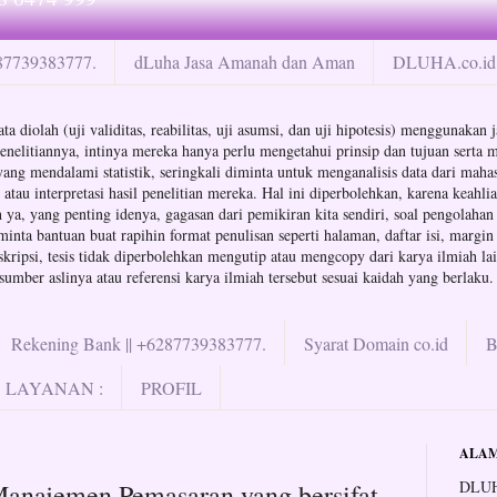
287739383777.
dLuha Jasa Amanah dan Aman
DLUHA.co.id 
ta diolah (uji validitas, reabilitas, uji asumsi, dan uji hipotesis) menggunaka
enelitiannya, intinya mereka hanya perlu mengetahui prinsip dan tujuan serta m
a yang mendalami statistik, seringkali diminta untuk menganalisis data dari ma
au interpretasi hasil penelitian mereka. Hal ini diperbolehkan, karena keahli
ya, yang penting idenya, gagasan dari pemikiran kita sendiri, soal pengolahan d
minta bantuan buat rapihin format penulisan seperti halaman, daftar isi, margin
ipsi, tesis tidak diperbolehkan mengutip atau mengcopy dari karya ilmiah lain
mber aslinya atau referensi karya ilmiah tersebut sesuai kaidah yang berlaku.
Rekening Bank || +6287739383777.
Syarat Domain co.id
LAYANAN :
PROFIL
ALAM
DLUH
 Manajemen Pemasaran yang bersifat