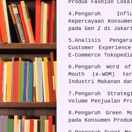
Produk Fashion Loka
4.Pengaruh Infl
Kepercayaan Konsume
pada Gen Z di Jakar
5.Analisis Pengar
Customer Experienc
E-Commerce Tokopedi
6.Pengaruh Word o
Mouth (e-WOM) ter
Industri Makanan da
7.Pengaruh Strate
Volume Penjualan Pr
8.Pengaruh Green M
pada Konsumen Produ