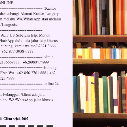
 ONLINE.
=================== (Kantor
 dan cabang) Alamat Kantor Lengkap
im melalui WA/WhatsApp atau melalui
l/Hangouts.
===================
ACT US Sebelum telp. Mohon
atsApp dulu, ada jalur telp khusus
 hubungi kami: wa.me/62821 3666
| +62 877-3938-3777
=================== admin |
2136669888 | +628980474999
=================== Hubungi
Free WA: +62 856 2761 888 | +62
525 4999 |
=================== online 24
=======================
s Pelanggan /klient ada jalur
no.hp, WA/WhatsApp jalur khusus
tik Client sejak 2007